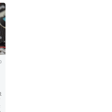
0
～
説
ア
企
や