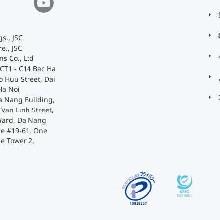
s., JSC
e., JSC
ns Co., Ltd
 CT1 - C14 Bac Ha
o Huu Street, Dai
Ha Noi
a Nang Building,
Van Linh Street,
Ward, Da Nang
ace #19-61, One
ce Tower 2,