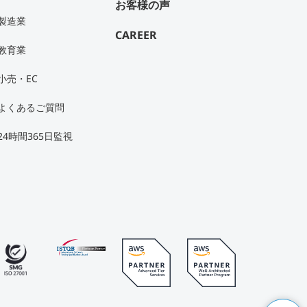
お客様の声
製造業
CAREER
教育業
小売・EC
よくあるご質問
24時間365日監視