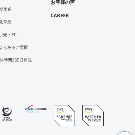
お客様の声
製造業
CAREER
教育業
小売・EC
よくあるご質問
24時間365日監視