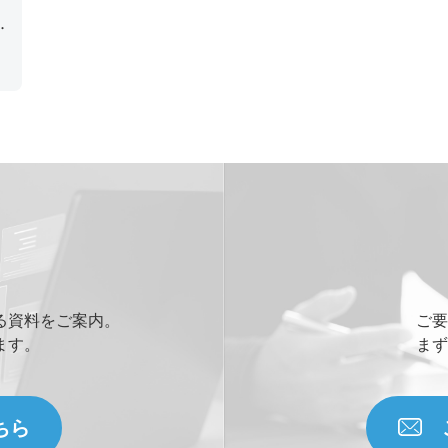
サ
ッ
る資料をご案内。
ご要
ます。
まず
ちら