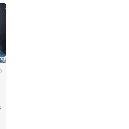
0
S
コ