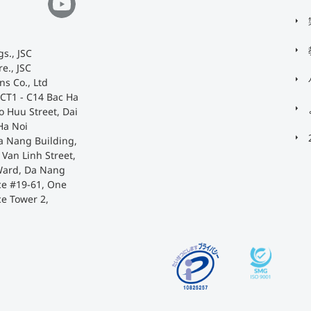
s., JSC
e., JSC
ns Co., Ltd
 CT1 - C14 Bac Ha
o Huu Street, Dai
Ha Noi
a Nang Building,
Van Linh Street,
Ward, Da Nang
ace #19-61, One
ce Tower 2,