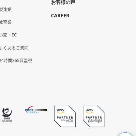
お客様の声
製造業
CAREER
教育業
小売・EC
よくあるご質問
24時間365日監視