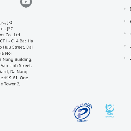
s., JSC
e., JSC
ns Co., Ltd
 CT1 - C14 Bac Ha
o Huu Street, Dai
Ha Noi
a Nang Building,
Van Linh Street,
Ward, Da Nang
ace #19-61, One
ce Tower 2,