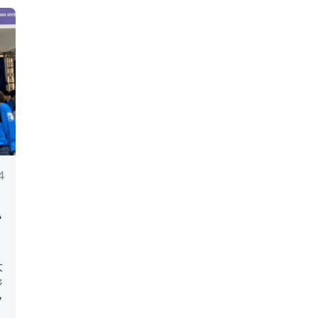
4
ハ
3
大
ジ
フ