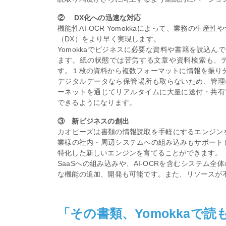
② DX化への迅速な対応
機能性AI-OCR Yomokkaによって、業務の
（DX）をより早く実現します。
Yomokkaでビジネスに必要な資料や書籍を読込
ます。紙の状態では苦労する文章や資料検索も、
す。１枚の資料から複数フォーマットに情報を振り
デジタルデータなら保管場所も取らないため、管理
ーネットを通じてリアルタイムに大量に送付・共有
できるようになります。
③ 新ビジネスの創出
カオピーズは書類の情報読取を手軽にするエンジンを
業様の社内・周辺システムへの組み込みもサポートし
特化した新しいエンジンを育てることができます。
SaaSへの組み込みや、AI-OCRを含むシステ
な機能の追加、開発も可能です。また、リソースが
「その書類、Yomokkaで読