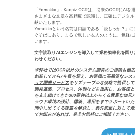
「Yomokka」- Kaopiz OCRは、従来のOC
さまざまな文章を高精度で認識し、正確にデジタル
献いたします。
Yomokkaという名前は口語である「読もっか？」に由
ぐそばにあり、まるで親しい友人のように、気軽に
います。
文字読取りAIエンジンを導入して業務効率化を図り
わせください。
※弊社ではOCR以外のシステム開発のご相談も幅広
創業してから7年目を迎え、お客様に高品質な
シス
ョア開発サービス
をリズナーブルな価格で提供して
開発基盤、プロセス、体制などを提案し、お客様と
を支え続けてきた300案件以上からくる
豊富な知見
ラウド環境の設計、構築、運用をまでサポートいた
間中に出てくる課題を解決し、要件変更に対して最
てお悩みがあれば、是非お気軽にご相談ください。