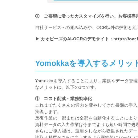
⑦ ご要望に沿ったカスタマイズを行い、お客様専
自社サービスへの組み込みや、OCR以外の技術と
▶ カオピーズのAI-OCRのデモサイト：
https://ocr
Yomokkaを導入するメリッ
Yomokkaを導入することにより、業務やデータ
なメリットは、以下の3つです。
① コスト削減・業務効率化
これまでたくさんの労力を費やしてきた書類の手入力と
実現します。
反復作業の一部または全部を自動化することにより
資料データの入力作業は今までよりも短い時間で処
さらにご導入後は、運用をしながら収集されたデー
読取り精度がさらに向上するよう継続的にバージョン