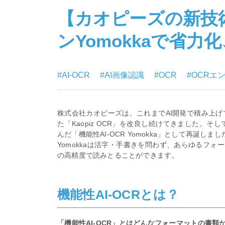
【カオピーズの新技術
ンYomokkaで省
#AI-OCR
#AI画像認識
#OCR
#OCRエ
株式会社カオピーズは、これまでAI開発で積み上げ
た「Kaopiz OCR」を改良し続けてきました。そして
んだ「機能性AI-OCR Yomokka」として再誕しまし
Yomokkaは活字・手書きを問わず、あらゆるフォ
の高精度で読みとることができます。
機能性AI-OCRとは？
「機能性AI-OCR」とはどんなフォーマットの書