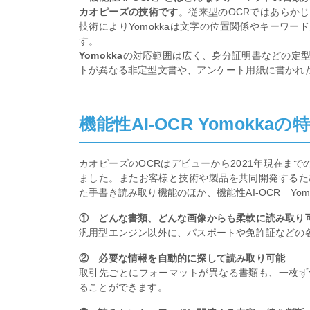
カオピーズの技術です
。従来型のOCRではあらか
技術によりYomokkaは文字の位置関係やキーワ
す。
Yomokka
の対応範囲は広く、身分証明書などの定
トが異なる非定型文書や、アンケート用紙に書かれ
機能性AI-OCR Yomokkaの
カオピーズのOCRはデビューから2021年現在ま
ました。またお客様と技術や製品を共同開発するた
た手書き読み取り機能のほか、機能性AI-OCR Yo
① どんな書類、どんな画像からも柔軟に読み取り
汎用型エンジン以外に、パスポートや免許証などの
② 必要な情報を⾃動的に探して読み取り可能
取引先ごとにフォーマットが異なる書類も、一枚ず
ることができます。