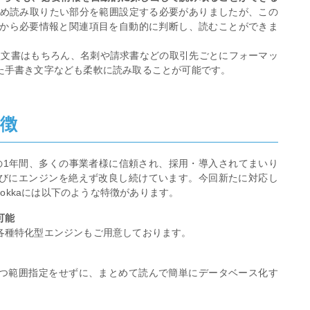
じめ読み取りたい部分を範囲設定する必要がありましたが、この
ードから必要情報と関連項目を自動的に判断し、読むことができま
型文書はもちろん、名刺や請求書などの取引先ごとにフォーマッ
た手書き文字なども柔軟に読み取ることが可能です。
特徴
での1年間、多くの事業者様に信頼され、採用・導入されてまいり
びにエンジンを絶えず改良し続けています。今回新たに対応し
mokkaには以下のような特徴があります。
可能
各種特化型エンジンもご用意しております。
つ範囲指定をせずに、まとめて読んで簡単にデータベース化す