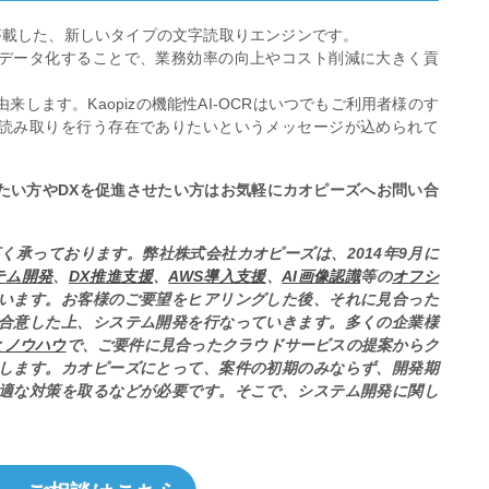
RにAIを搭載した、新しいタイプの文字読取りエンジンです。
データ化することで、業務効率の向上やコスト削減に大きく貢
来します。Kaopizの機能性AI-OCRはいつでもご利用者様のす
読み取りを行う存在でありたいというメッセージが込められて
たい方やDXを促進させたい方はお気軽にカオピーズへお問い合
く承っております。弊社株式会社カオピーズは、2014年9月に
テム開発
、
DX推進支援
、
AWS導入支援
、
AI画像認識
等の
オフシ
います。お客様のご要望をヒアリングした後、それに見合った
合意した上、システム開発を行なっていきます。多くの企業様
とノウハウ
で、ご要件に見合ったクラウドサービスの提案からク
します。カオピーズにとって、案件の初期のみならず、開発期
適な対策を取るなどが必要です。そこで、システム開発に関し