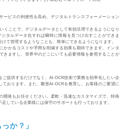
生産性やサービスの利便性を高め、デジタルトランスフォーメーション
んでいくことで、デジタルデータとして有効活用できるようになり
デジタルデータ化すれば瞬時に情報を見つけ出すことができま
分けて管理するようなことも、簡単にできるようになります。
にかかるコストや手間を削減する効果も期待できます。インタ
できますし、世界中のどこにいても必要情報を参照することが
ご提供するだけでなく、AI-OCR技術で業務を効率化したい企
ております。また、雛形AI-OCRを教育し、お客様のご要望に
ム全体の開発もお任せください。柔軟・迅速なカスタマイズで、特殊
不⾜している企業様には保守のサポートも⾏っております。
もっか？」