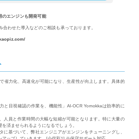
⽤のエンジンも開発可能
組み合わせた導入などのご相談も承っております。
.kaopiz.com/
ト
管理で省力化、高速化が可能になり、生産性が向上します。具体的
目視確認の作業を、機能性」AI-OCR Yomokkaは効率的に
、人員と作業時間の大幅な短縮が可能となります。特に大量の
理を済ませられるようになるでしょう。
タに基づいて、弊社エンジニアがエンジンをチューニングし、
アップしていきます。[小俣彩1] ※保守サポート対応