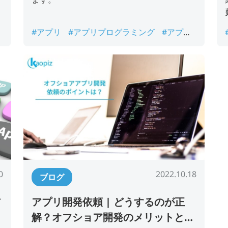
完
#アプリ
#アプリプログラミング
#アプリ
発
開発
#アプリ開発会社
0
2022.10.18
ブログ
ア
アプリ開発依頼 | どうするのが正
解？オフショア開発のメリットと会