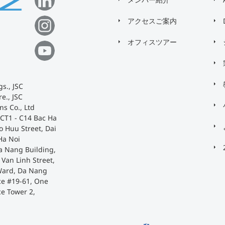
アクセスご案内
オフィスツアー
s., JSC
e., JSC
ns Co., Ltd
 CT1 - C14 Bac Ha
o Huu Street, Dai
Ha Noi
a Nang Building,
Van Linh Street,
Ward, Da Nang
ace #19-61, One
ce Tower 2,