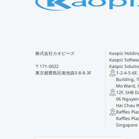
株式会社カオピーズ
Kaopiz Holding
Kaopiz Softwar
〒171-0022
Kaopiz Solutio
東京都豊島区南池袋3-8-8-3F
1-2-4-5-6F,
Building, T
Mo Ward, 
12F, SHB D
06 Nguyen 
Hai Chau 
Raffles Pl
Raffles Pla
Singapore