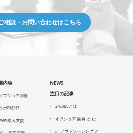
ご相談・お問い合わせはこちら
業内容
NEWS
注目の記事
オフショア開発
24/365とは
ラボ型開発
オフショア 開発 と は
AWS導入支援
IT アウトソーシング と
AI・ 画像認識