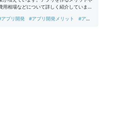
費用相場などについて詳しく紹介しています
ので、是非参考にしてください。
#アプリ開発
#アプリ開発メリット
#アプ
リ開発会社
#アプリ開発会社選び方
#アプ
リ開発相場
#アプリ開発費用
#スマホアプ
リ