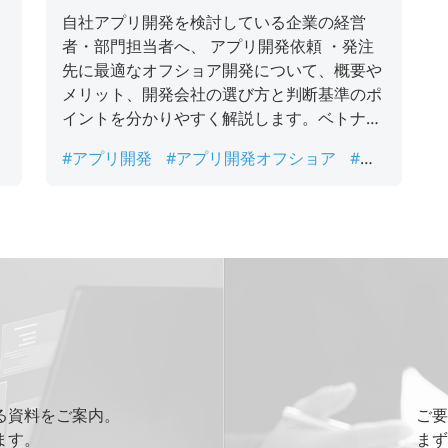
社選びのポイント
フ
自社アプリ開発を検討している企業の経営
メ
者・部門担当者へ、 アプリ開発依頼 ・発注
先に最適なオフショア開発について、概要や
メリット、開発会社の選び方と判断基準のポ
イントを分かりやすく解説します。ベトナム
で日本向けアプリのオフショア開発で大きな
#アプリ開発
#アプリ開発オフショア
#ア
強みを持つカオピーズについても紹介しま
頼
プリ開発会社
#アプリ開発依頼
#オフショ
す。
ア開発
る資料をご案内。
ご要
ます。
まず