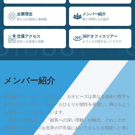
企業理念
メンバー紹介
私たちの使命と価値観
働く仲間たちの紹介
交通アクセス
360°オフィスツアー
本社への経路と地図
オフィスの様子をパノラマで
メンバー紹介
経営陣のリーダーシップのもと、カオピーズは単なる成長の数字を
追求するだけでなく、社員一人ひとりが個性を発揮し、輝けるよう
な環境づくりに注力しています。
「卓越した技術力」と「顧客への深い理解」の融合。それこそが、
経営陣がカオピーズを世界のIT市場においてさらなる飛躍へと導く