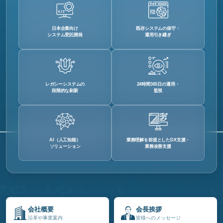
日本企業向け
既存システムの保守・
システム受託開発
運用引き継ぎ
レガシーシステムの
24時間365日の運用・
段階的な刷新
監視
AI（人工知能）
業務理解を前提としたDX支援・
ソリューション
業務改善支援
会社概要
会長挨拶
沿革や事業案内
皆様へのメッセージ