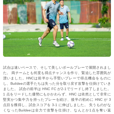
試合は速いペースで、そして美しいボールプレーで展開されまし
た。 両チームとも何度も得点チャンスを作り、緊迫した雰囲気が
漂いました。HNCは前半から手堅いプレーで得点機会をものに
し、Buildeeの選手たちは失った分を取り戻す攻撃を仕掛けていき
ました。 試合の前半は HNC FC が2-1でリードし終了しました。
1 点をリードした優勢にもかかわらず、HNC は依然として非常に
堅実かつ集中力を持ったプレーを続け、後半の初めに HNC が 3
点目を獲得し、試合スコアを 3-1 に伸ばしました。 失うものがな
くなったBuildeeは全力で攻撃を仕掛け、なんとか1点を奪い返