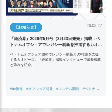
26.03.27
【お知らせ】
『経済界』2026年5月号（3月23日発売）掲載：ベ
トナムオフショアでレガシー刷新を推進するカオピ
ーズ代表取締役チン・コン・フアンの挑戦
ベトナムオフショア開発でレガシー刷新とDX推進を支援
するカオピーズ。『経済界』掲載インタビューで成長戦略
と強みを紹介。
#dx推進
#オフショア開発
#システム開発
#ベトナムIT
#レガシーシステム刷新