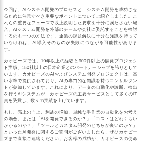
今回は、AIシステム開発のプロセスと、システム開発を成功させ
るために注意すべき重要なポイントについてご紹介しました。こ
れらの重要なフェーズで以上説明した要求を十分に満たさない場
合、AIシステム開発を外部のチームや会社に委託することを検討
するのも一つの方法です。企業の課題解決に十分な知識を持って
いなければ、AI導入そのものが失敗につながる可能性がありま
す。
カオピーズでは、10年以上の経験と600件以上の開発プロジェク
ト実績、150社以上の日本企業とのパートナーシップを誇りとして
います。カオピーズのAIおよびシステム開発プロジェクトは、高
い水準で提供されており、AIの専門的な知識を持つコンサルタン
トが参加しています。これにより、データの自動化や診断、検出
を行うAIシステムが、カオピーズの主要サービスとして多くのIT
賞を受賞し、数々の実績を上げています。
もし、売上の向上、利益の増加、単純な手作業の自動化をお考え
の場合、または「AIを開発できるのか？」「コストはどれくらい
かかるのか？」「ツールとカスタム開発のどちらが良いのか？」
といったAI開発に関するご質問がございましたら、ぜひカオピー
ズまで直接ご連絡ください。お客様の成功が、カオピーズの使命