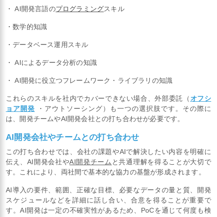
・ AI開発言語の
プログラミング
スキル
・数学的知識
・データベース運用スキル
・ AIによるデータ分析の知識
・ AI開発に役立つフレームワーク・ライブラリの知識
これらのスキルを社内でカバーできない場合、外部委託（
オフシ
ョア開発
・アウトソーシング）も一つの選択肢です。その際に
は、開発チームやAI開発会社との打ち合わせが必要です。
AI開発会社やチームとの打ち合わせ
この打ち合わせでは、会社の課題やAIで解決したい内容を明確に
伝え、AI開発会社や
AI開発チーム
と共通理解を得ることが大切で
す。これにより、両社間で基本的な協力の基盤が形成されます。
AI導入の要件、範囲、正確な目標、必要なデータの量と質、開発
スケジュールなどを詳細に話し合い、合意を得ることが重要で
す。AI開発は一定の不確実性があるため、PoCを通じて何度も検