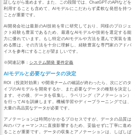
証しながら進めます。また、この段階では、ChatGPTのAPIなどを
利用することも含めて、AIモデルにこだわらず柔軟な発想を持つ
ことが重要です。
AI開発会社は最新のAI技術を常に研究しており、同様のプロジェ
クト経験も豊富であるため、最適なAIモデルや技術を選定する能
力に優れています。もし特定のAIモデルや方法を選んで実装を進
める際は、その方法を十分に理解し、経験豊富な専門家のアドバ
イスを参考にすることが望ましいです。
※関連記事：
システム開発 要件定義
AIモデルと必要なデータの決定
ROI（投資対効果）や開発チームの確認が終わったら、次にどのタ
イプのAIモデルを開発するか、また必要なデータの種類を決定し
ます。その後、データを収集し、ラベリング（アノテーション）
を行ってAIを訓練します。機械学習やディープラーニングでは、
大量の高品質なデータが必要です。
アノテーションは時間がかかるプロセスですが、データの品質は
AIのパフォーマンスに直接影響するため、妥協せずに丁寧に進め
ることが重要です。データの収集とアノテーションは、しばしば