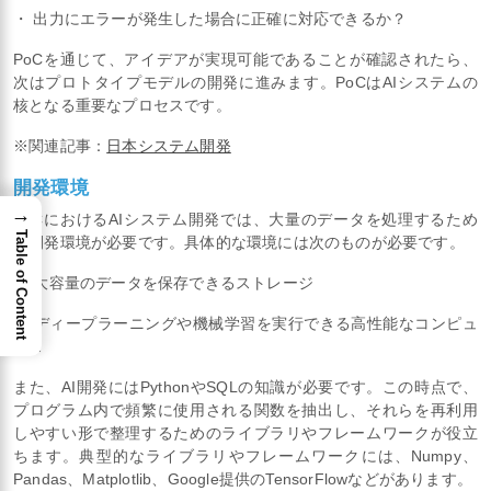
・ 出力にエラーが発生した場合に正確に対応できるか？
PoCを通じて、アイデアが実現可能であることが確認されたら、
次はプロトタイプモデルの開発に進みます。PoCはAIシステムの
核となる重要なプロセスです。
※関連記事：
日本システム開発
開発環境
→
PoCにおけるAIシステム開発では、大量のデータを処理するため
Table of Content
の開発環境が必要です。具体的な環境には次のものが必要です。
・ 大容量のデータを保存できるストレージ
・ ディープラーニングや機械学習を実行できる高性能なコンピュ
ータ
また、AI開発にはPythonやSQLの知識が必要です。この時点で、
プログラム内で頻繁に使用される関数を抽出し、それらを再利用
しやすい形で整理するためのライブラリやフレームワークが役立
ちます。典型的なライブラリやフレームワークには、Numpy、
Pandas、Matplotlib、Google提供のTensorFlowなどがあります。