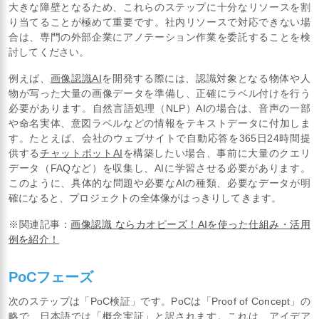
大きな障壁となるため、これらのステップに十分なリソースを割
り当てることが極めて重要です。社内リソースで対応できない場
合は、専門の外部企業にアノテーション作業を委託することを検
討してください。
例えば、
画像認識AI
を開発する際には、認識対象となる物体や人
物が写った大量の画像データを準備し、正確にラベル付けを行う
必要があります。自然言語処理（NLP）AIの場合は、音声の一部
や命名実体、意図ラベルなどの情報をテキストデータに付加しま
す。たとえば、会社のウェブサイトで自動応答を365日24時間提
供する
チャットボットAI
を構築したい場合、事前に大量のクエリ
データ（FAQなど）を収集し、AIに学習させる必要があります。
このように、具体的な問題や必要なAIの種類、必要なデータが明
確になると、プロジェクトの全体像がはっきりしてきます。
※関連記事：
画像認識 ならカオピーズ！AIを使った仕組み・活用
例を紹介！
PoCフェーズ
次のステップは「PoC検証」です。PoCは「Proof of Concept」の
略で、日本語では「概念実証」と訳されます。これは、アイデア