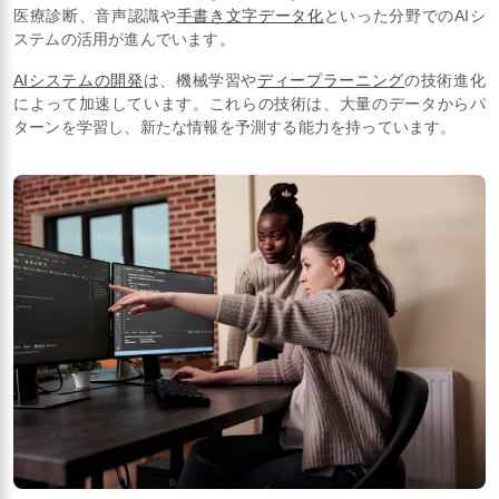
医療診断、音声認識や
手書き文字データ化
といった分野でのAIシ
ステムの活用が進んでいます。
AIシステムの開発
は、機械学習や
ディープラーニング
の技術進化
によって加速しています。これらの技術は、大量のデータからパ
ターンを学習し、新たな情報を予測する能力を持っています。