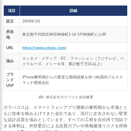
項目
詳細
設立
2009年3月
所在
東京都千代田区神田神保町2-14 SP神保町ビル8F
地
URL
https://www.glpgs.com/
エンタメ・メディア・EC・ファッション（フジテレビ、ベ
強み
イクルーズ、イトーキ等、累計数千万DL以上）
ブラ
iPhone黎明期からの豊富な開発経験を持つ純国内フルスク
ンド
ラッチ開発会社
USP
表8: 株式会社ガラパゴス 会社概要
ガラパゴスは、スマートフォンアプリ開発の黎明期から市場とと
もに技術を積み上げてきた会社であり、流行に左右されない堅実