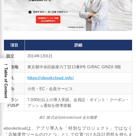
項目
詳細
設立
2014年1月6日
→
所在地
東京都中央区銀座六丁目13番9号 GIRAC GINZA 8階
Table of Content
URL
https://ebookcloud.info/
強み
小売・EC・会員サービス
ブラン
7,000社以上の導入実績。会員証・ポイント・クーポン・
ドUSP
プッシュ通知を標準搭載
表3: 株式会社ebookcloud 会社概要
ebookcloudは、アプリ導入を「特別なプロジェクト」ではなく
「店舗運営ツールのひとつ」として位置づける設計思想を持ちま