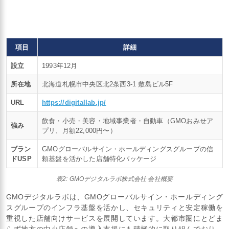
項目
詳細
設立
1993年12月
所在地
北海道札幌市中央区北2条西3-1 敷島ビル5F
URL
https://digitallab.jp/
飲食・小売・美容・地域事業者・自動車（GMOおみせア
強み
プリ、月額22,000円〜）
ブラン
GMOグローバルサイン・ホールディングスグループの信
ドUSP
頼基盤を活かした店舗特化パッケージ
表2: GMOデジタルラボ株式会社 会社概要
GMOデジタルラボは、GMOグローバルサイン・ホールディング
スグループのインフラ基盤を活かし、セキュリティと安定稼働を
重視した店舗向けサービスを展開しています。大都市圏にとどま