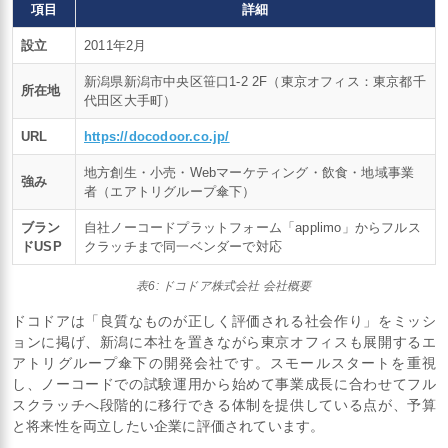
項目
詳細
設立
2011年2月
新潟県新潟市中央区笹口1-2 2F（東京オフィス：東京都千
所在地
代田区大手町）
URL
https://docodoor.co.jp/
地方創生・小売・Webマーケティング・飲食・地域事業
強み
者（エアトリグループ傘下）
ブラン
自社ノーコードプラットフォーム「applimo」からフルス
ドUSP
クラッチまで同一ベンダーで対応
表6: ドコドア株式会社 会社概要
ドコドアは「良質なものが正しく評価される社会作り」をミッシ
ョンに掲げ、新潟に本社を置きながら東京オフィスも展開するエ
アトリグループ傘下の開発会社です。スモールスタートを重視
し、ノーコードでの試験運用から始めて事業成長に合わせてフル
スクラッチへ段階的に移行できる体制を提供している点が、予算
と将来性を両立したい企業に評価されています。