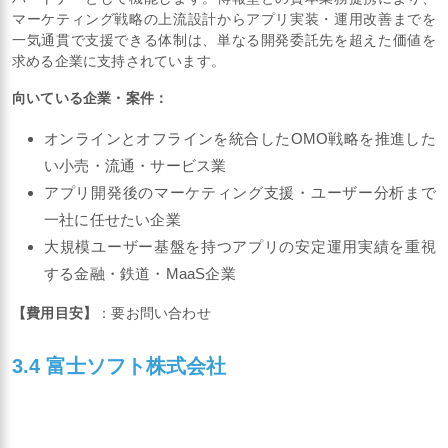
アイリッジは東証グロース上場企業として、アプリ開発にとどま
らずリリース後のユーザー行動分析や施策立案まで担うビジネス
パートナーとして機能します。博報堂との資本業務提携により、
マーケティング戦略の上流設計からアプリ実装・運用改善までを
一気通貫で支援できる体制は、単なる開発委託先を超えた価値を
求める企業に支持されています。
向いている企業・案件：
オンラインとオフラインを統合したOMO戦略を推進した
い小売・流通・サービス業
アプリ開発後のマーケティング支援・ユーザー分析まで
一社に任せたい企業
大規模ユーザー基盤を持つアプリの安定運用実績を重視
する金融・鉄道・MaaS企業
【費用目安】
：要お問い合わせ
3.4 富士ソフト株式会社