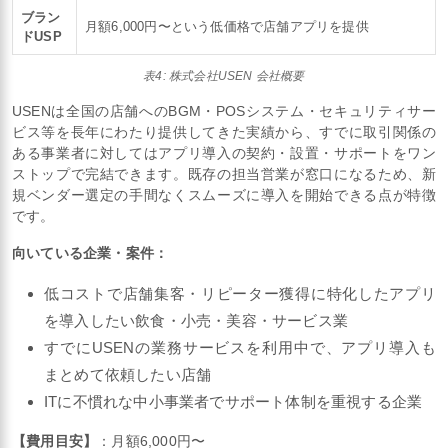
ブラン
月額6,000円〜という低価格で店舗アプリを提供
ドUSP
表4: 株式会社USEN 会社概要
USENは全国の店舗へのBGM・POSシステム・セキュリティサー
ビス等を長年にわたり提供してきた実績から、すでに取引関係の
ある事業者に対してはアプリ導入の契約・設置・サポートをワン
ストップで完結できます。既存の担当営業が窓口になるため、新
規ベンダー選定の手間なくスムーズに導入を開始できる点が特徴
です。
向いている企業・案件：
低コストで店舗集客・リピーター獲得に特化したアプリ
を導入したい飲食・小売・美容・サービス業
すでにUSENの業務サービスを利用中で、アプリ導入も
まとめて依頼したい店舗
ITに不慣れな中小事業者でサポート体制を重視する企業
【費用目安】
：月額6,000円〜