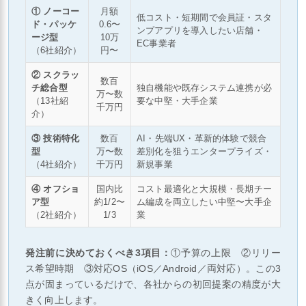
① ノーコー
月額
低コスト・短期間で会員証・スタ
ド・パッケ
0.6〜
ンプアプリを導入したい店舗・
ージ型
10万
EC事業者
（6社紹介）
円〜
② スクラッ
数百
チ総合型
独自機能や既存システム連携が必
万〜数
（13社紹
要な中堅・大手企業
千万円
介）
③ 技術特化
数百
AI・先端UX・革新的体験で競合
型
万〜数
差別化を狙うエンタープライズ・
（4社紹介）
千万円
新規事業
④ オフショ
国内比
コスト最適化と大規模・長期チー
ア型
約1/2〜
ム編成を両立したい中堅〜大手企
（2社紹介）
1/3
業
発注前に決めておくべき3項目：
①予算の上限 ②リリー
ス希望時期 ③対応OS（iOS／Android／両対応）。この3
点が固まっているだけで、各社からの初回提案の精度が大
きく向上します。