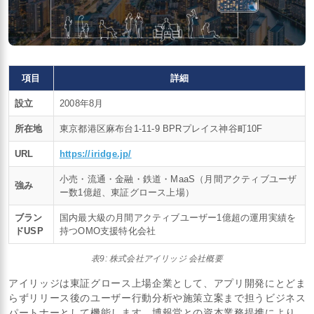
項目
詳細
設立
2008年8月
所在地
東京都港区麻布台1-11-9 BPRプレイス神谷町10F
URL
https://iridge.jp/
小売・流通・金融・鉄道・MaaS（月間アクティブユーザ
強み
ー数1億超、東証グロース上場）
ブラン
国内最大級の月間アクティブユーザー1億超の運用実績を
ドUSP
持つOMO支援特化会社
表9: 株式会社アイリッジ 会社概要