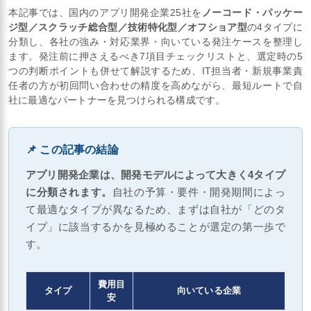
本記事では、国内のアプリ開発企業25社を
ノーコード・パッケー
ジ型／スクラッチ総合型／技術特化型／オフショア型
の4タイプに
分類し、各社の強み・対応業界・向いている発注ケースを整理し
ます。発注前に押さえるべき7項目チェックリストと、選定時の5
つの判断ポイントも併せて解説するため、IT担当者・新規事業責
任者の方が初回問い合わせの精度を高めながら、最短ルートで自
社に最適なパートナーを見つけられる構成です。
📌 この記事の結論
アプリ開発企業は、開発モデルによって大きく4タイプ
に分類されます。
自社の予算・要件・開発期間によっ
て最適なタイプが異なるため、まずは自社が「どのタ
イプ」に該当するかを見極めることが選定の第一歩で
す。
費用目
タイプ
向いている企業
安