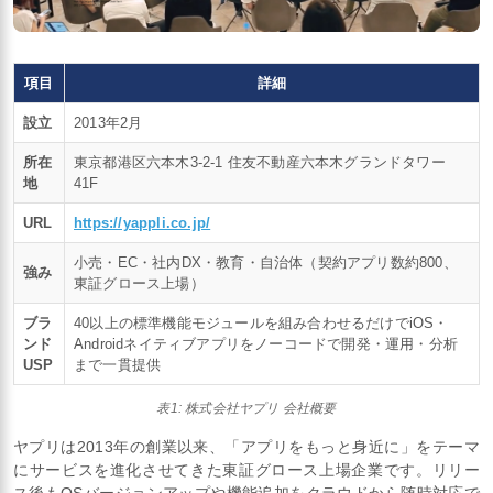
項目
詳細
設立
2013年2月
所在
東京都港区六本木3-2-1 住友不動産六本木グランドタワー
地
41F
URL
https://yappli.co.jp/
小売・EC・社内DX・教育・自治体（契約アプリ数約800、
強み
東証グロース上場）
ブラ
40以上の標準機能モジュールを組み合わせるだけでiOS・
ンド
Androidネイティブアプリをノーコードで開発・運用・分析
USP
まで一貫提供
表1: 株式会社ヤプリ 会社概要
ヤプリは2013年の創業以来、「アプリをもっと身近に」をテーマ
にサービスを進化させてきた東証グロース上場企業です。リリー
ス後もOSバージョンアップや機能追加をクラウドから随時対応で