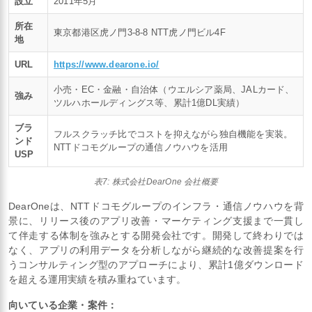
設立
2011年5月
所在
東京都港区虎ノ門3-8-8 NTT虎ノ門ビル4F
地
URL
https://www.dearone.io/
小売・EC・金融・自治体（ウエルシア薬局、JALカード、
強み
ツルハホールディングス等、累計1億DL実績）
ブラ
フルスクラッチ比でコストを抑えながら独自機能を実装。
ンド
NTTドコモグループの通信ノウハウを活用
USP
表7: 株式会社DearOne 会社概要
DearOneは、NTTドコモグループのインフラ・通信ノウハウを背
景に、リリース後のアプリ改善・マーケティング支援まで一貫し
て伴走する体制を強みとする開発会社です。開発して終わりでは
なく、アプリの利用データを分析しながら継続的な改善提案を行
うコンサルティング型のアプローチにより、累計1億ダウンロード
を超える運用実績を積み重ねています。
向いている企業・案件：