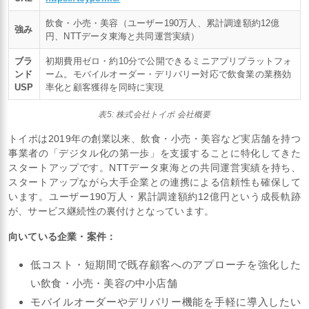
飲食・小売・美容（ユーザー190万人、累計調達額約12億
強み
円、NTTデータ東海と共同運営実績）
ブラ
初期費用ゼロ・約10分で公開できるミニアプリプラットフォ
ンド
ーム。モバイルオーダー・デリバリー対応で飲食業の業務効
USP
率化と顧客獲得を同時に実現
表5: 株式会社トイポ 会社概要
トイポは2019年の創業以来、飲食・小売・美容など実店舗を持つ
事業者の「デジタル化の第一歩」を支援することに特化してきた
スタートアップです。NTTデータ東海との共同運営実績を持ち、
スタートアップながら大手企業との連携による信頼性も確保して
います。ユーザー190万人・累計調達額約12億円という成長軌跡
が、サービス継続性の裏付けとなっています。
向いている企業・案件：
低コスト・短期間で既存顧客へのアプローチを強化した
い飲食・小売・美容の中小店舗
モバイルオーダーやデリバリー機能を手軽に導入したい