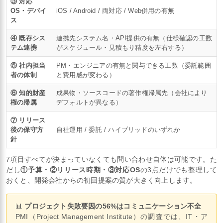
③ 対応
OS・デバイ
iOS / Android / 両対応 / Web併用の有無
ス
④ 既存シス
連携先システム名・API提供の有無（仕様確認の工数
テム連携
がスケジュール・見積もり精度を左右する）
⑤ 社内担当
PM・エンジニアの有無と関与できる工数（委託範囲
者の体制
と費用感が変わる）
⑥ 知的財産
成果物・ソースコードの著作権帰属先（会社により
権の帰属
デフォルトが異なる）
⑦ リリース
後の保守方
自社運用 / 委託 / ハイブリッドのいずれか
針
7項目すべてが決まっていなくても問い合わせ自体は可能です。た
だし
①予算・②リリース時期・③対応OS
の3点だけでも整理して
おくと、開発会社からの初回提案の質が大きく向上します。
📊
プロジェクト失敗要因の56%はコミュニケーション不全
PMI（Project Management Institute）の調査では、IT・ア