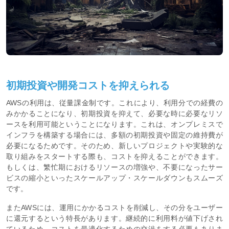
初期投資や開発コストを抑えられる
AWSの利用は、従量課金制です。これにより、利用分での経費の
みかかることになり、初期投資を抑えて、必要な時に必要なリソ
ースを利用可能ということになります。これは、オンプレミスで
インフラを構築する場合には、多額の初期投資や固定の維持費が
必要になるためです。そのため、新しいプロジェクトや実験的な
取り組みをスタートする際も、コストを抑えることができます。
もしくは、繁忙期におけるリソースの増強や、不要になったサー
ビスの縮小といったスケールアップ・スケールダウンもスムーズ
です。
またAWSには、運用にかかるコストを削減し、その分をユーザー
に還元するという特長があります。継続的に利用料が値下げされ
ているため、コストを最適化するための交渉をする必要もありま