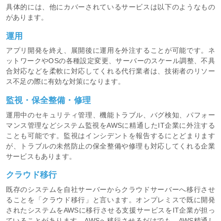
具体的には、他にカバーされているサービスは以下のようなもの
があります。
運用
アプリ開発を終え、展開後に運用を外注することが可能です。ネ
ットワークやOSの各種設定変更、サーバーのスケール調整、不具
合対応などを柔軟に対応してくれる代行業者は、技術者のリソー
ス不足の際に有効な対策になります。
監視・保全整備・修理
運用中のセキュリティ管理、機能トラブル、バグ検知、パフォー
マンス管理などシステム監視をAWSに精通したIT企業に外注する
ことも可能です。監視はインシデントを報告するにとどまります
が、トラブルの未然防止の保全整備や修理も対応してくれる企業
サービスもあります。
クラウド移行
既存のシステムを自社サーバーからクラウドサーバーへ移行させ
ることを「クラウド移行」と言います。オンプレミスで既に開発
されたシステムをAWSに移行させる支援サービスをIT企業が担っ
ていることがあります。AWSへ移行させるだけでも、AWS精通し