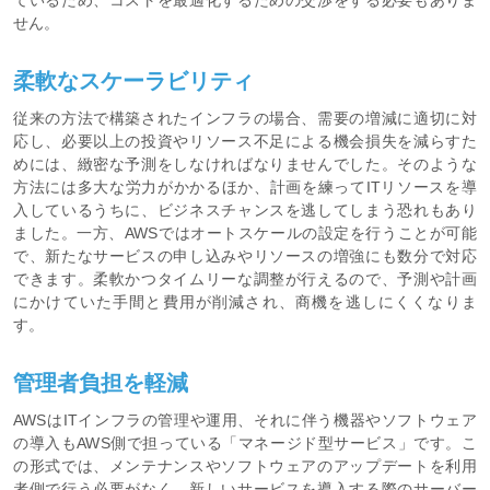
せん。
柔軟なスケーラビリティ
従来の方法で構築されたインフラの場合、需要の増減に適切に対
応し、必要以上の投資やリソース不足による機会損失を減らすた
めには、緻密な予測をしなければなりませんでした。そのような
方法には多大な労力がかかるほか、計画を練ってITリソースを導
入しているうちに、ビジネスチャンスを逃してしまう恐れもあり
ました。一方、AWSではオートスケールの設定を行うことが可能
で、新たなサービスの申し込みやリソースの増強にも数分で対応
できます。柔軟かつタイムリーな調整が行えるので、予測や計画
にかけていた手間と費用が削減され、商機を逃しにくくなりま
す。
管理者負担を軽減
AWSはITインフラの管理や運用、それに伴う機器やソフトウェア
の導入もAWS側で担っている「マネージド型サービス」です。こ
の形式では、メンテナンスやソフトウェアのアップデートを利用
者側で行う必要がなく、新しいサービスを導入する際のサーバー