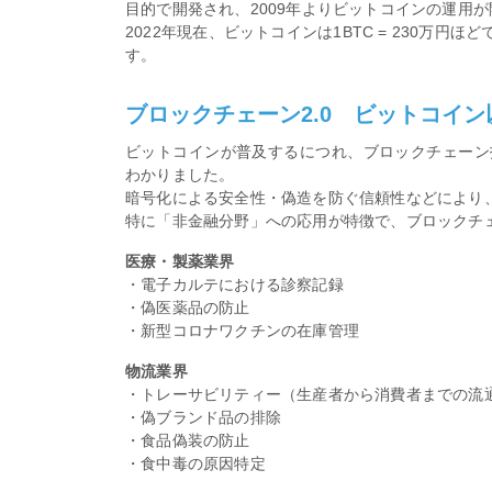
目的で開発され、2009年よりビットコインの運用
2022年現在、ビットコインは1BTC = 230万円ほ
す。
ブロックチェーン2.0 ビットコイ
ビットコインが普及するにつれ、ブロックチェーン
わかりました。
暗号化による安全性・偽造を防ぐ信頼性などにより
特に「非金融分野」への応用が特徴で、ブロックチェ
医療・製薬業界
・電子カルテにおける診察記録
・偽医薬品の防止
・新型コロナワクチンの在庫管理
物流業界
・トレーサビリティー（生産者から消費者までの流
・偽ブランド品の排除
・食品偽装の防止
・食中毒の原因特定