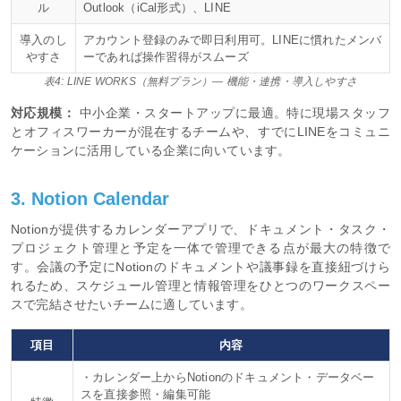
ル
Outlook（iCal形式）、LINE
導入のし
アカウント登録のみで即日利用可。LINEに慣れたメンバ
やすさ
ーであれば操作習得がスムーズ
表4: LINE WORKS（無料プラン）— 機能・連携・導入しやすさ
対応規模：
中小企業・スタートアップに最適。特に現場スタッフ
とオフィスワーカーが混在するチームや、すでにLINEをコミュニ
ケーションに活用している企業に向いています。
3. Notion Calendar
Notionが提供するカレンダーアプリで、ドキュメント・タスク・
プロジェクト管理と予定を一体で管理できる点が最大の特徴で
す。会議の予定にNotionのドキュメントや議事録を直接紐づけら
れるため、スケジュール管理と情報管理をひとつのワークスペー
スで完結させたいチームに適しています。
項目
内容
・カレンダー上からNotionのドキュメント・データベー
スを直接参照・編集可能