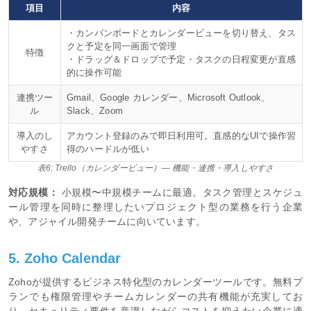
項目
内容
・カンバンボードとカレンダービューを切り替え、タス
クと予定を同一画面で管理
特徴
・ドラッグ＆ドロップで予定・タスクの日程変更が直感
的に操作可能
連携ツー
Gmail、Google カレンダー、Microsoft Outlook、
ル
Slack、Zoom
導入のし
アカウント登録のみで即日利用可。直感的なUIで操作習
やすさ
得のハードルが低い
表6: Trello（カレンダービュー）— 機能・連携・導入しやすさ
対応規模：
小規模〜中規模チームに最適。タスク管理とスケジュ
ール管理を同時に整理したいプロジェクト型の業務を行う企業
や、アジャイル開発チームに向いています。
5. Zoho Calendar
Zohoが提供するビジネス特化型のカレンダーツールです。無料プ
ランでも権限管理やチームカレンダーの共有機能が充実してお