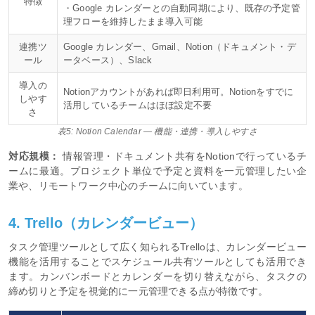
特徴
・Google カレンダーとの自動同期により、既存の予定管
理フローを維持したまま導入可能
連携ツ
Google カレンダー、Gmail、Notion（ドキュメント・デ
ール
ータベース）、Slack
導入の
Notionアカウントがあれば即日利用可。Notionをすでに
しやす
活用しているチームはほぼ設定不要
さ
表5: Notion Calendar — 機能・連携・導入しやすさ
対応規模：
情報管理・ドキュメント共有をNotionで行っているチ
ームに最適。プロジェクト単位で予定と資料を一元管理したい企
業や、リモートワーク中心のチームに向いています。
4. Trello（カレンダービュー）
タスク管理ツールとして広く知られるTrelloは、カレンダービュー
機能を活用することでスケジュール共有ツールとしても活用でき
ます。カンバンボードとカレンダーを切り替えながら、タスクの
締め切りと予定を視覚的に一元管理できる点が特徴です。