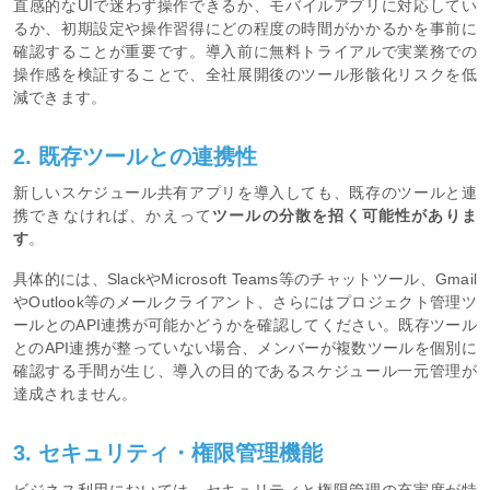
直感的なUIで迷わず操作できるか、モバイルアプリに対応してい
るか、初期設定や操作習得にどの程度の時間がかかるかを事前に
確認することが重要です。導入前に無料トライアルで実業務での
操作感を検証することで、全社展開後のツール形骸化リスクを低
減できます。
2. 既存ツールとの連携性
新しいスケジュール共有アプリを導入しても、既存のツールと連
携できなければ、かえって
ツールの分散を招く可能性がありま
す
。
具体的には、SlackやMicrosoft Teams等のチャットツール、Gmail
やOutlook等のメールクライアント、さらにはプロジェクト管理ツ
ールとのAPI連携が可能かどうかを確認してください。既存ツール
とのAPI連携が整っていない場合、メンバーが複数ツールを個別に
確認する手間が生じ、導入の目的であるスケジュール一元管理が
達成されません。
3. セキュリティ・権限管理機能
ビジネス利用においては、セキュリティと権限管理の充実度が特