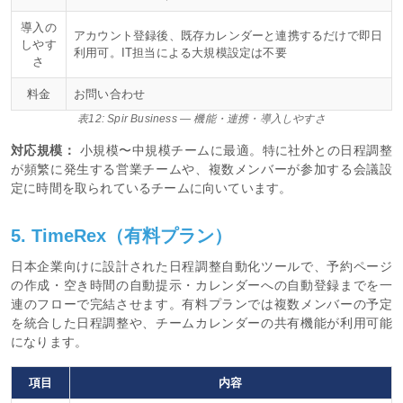
導入の
アカウント登録後、既存カレンダーと連携するだけで即日
しやす
利用可。IT担当による大規模設定は不要
さ
料金
お問い合わせ
表12: Spir Business — 機能・連携・導入しやすさ
対応規模：
小規模〜中規模チームに最適。特に社外との日程調整
が頻繁に発生する営業チームや、複数メンバーが参加する会議設
定に時間を取られているチームに向いています。
5. TimeRex（有料プラン）
日本企業向けに設計された日程調整自動化ツールで、予約ページ
の作成・空き時間の自動提示・カレンダーへの自動登録までを一
連のフローで完結させます。有料プランでは複数メンバーの予定
を統合した日程調整や、チームカレンダーの共有機能が利用可能
になります。
項目
内容