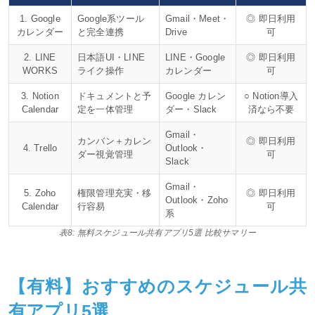
1. Google
Google系ツール
Gmail・Meet・
◎ 即日利用
カレンダー
と完全連携
Drive
可
2. LINE
日本語UI・LINE
LINE・Google
◎ 即日利用
WORKS
ライク操作
カレンダー
可
3. Notion
ドキュメントと予
Google カレン
○ Notion導入
Calendar
定を一体管理
ダー・Slack
済なら不要
Gmail・
カンバン＋カレン
◎ 即日利用
4. Trello
Outlook・
ダー視覚管理
可
Slack
Gmail・
5. Zoho
権限管理充実・移
◎ 即日利用
Outlook・Zoho
Calendar
行容易
可
系
表8: 無料スケジュール共有アプリ5選 比較サマリー
【有料】おすすめのスケジュール共
有アプリ5選