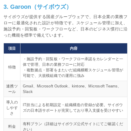
3. Garoon（サイボウズ）
サイボウズが提供する国産グループウェアで、日本企業の業務フ
ローに最適化された設計が特徴です。スケジュール管理に加え、
施設予約・回覧板・ワークフローなど、日本のビジネス慣行に沿
った機能を標準で備えています。
項目
内容
・施設予約・回覧板・ワークフロー承認をカレンダーと一
体で管理、日本の業務フローに対応
特徴
・複数拠点・部署をまたいだ組織横断スケジュール管理が
可能で、大規模組織での運用に強み
連携ツ
Gmail、Microsoft Outlook、kintone、Microsoft Teams、
ール
Slack
導入の
IT担当による初期設定・組織構造の登録が必要。サイボウ
しやす
ズの日本語サポートが充実しており導入支援を受けやすい
さ
有料プラン（詳細はサイボウズ公式サイトにてご確認くだ
料金
さい）