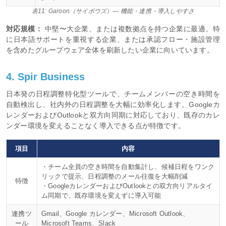
表11: Garoon（サイボウズ）— 機能・連携・導入しやすさ
対応規模：
中堅〜大企業、または複数拠点を持つ企業に最適。特
に日本語サポートを重視する企業、または承認フロー・施設管理
を含めたグループウェア全体を刷新したい企業に向いています。
4. Spir Business
日本発の日程調整特化型ツールで、チームメンバーの空き時間を
自動検出し、社内外の日程調整を大幅に効率化します。Googleカ
レンダーおよびOutlookと双方向同期に対応しており、既存のカレ
ンダー環境を変えることなく導入できる点が特徴です。
項目
内容
・チーム全員の空き時間を自動集計し、候補日程をワンク
リックで提示、日程調整のメール往復を大幅削減
特徴
・GoogleカレンダーおよびOutlookとの双方向リアルタイ
ム同期で、既存環境を変えずに導入可能
連携ツ
Gmail、Google カレンダー、Microsoft Outlook、
ール
Microsoft Teams、Slack