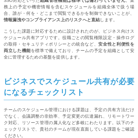
SSO対応といった
組織管理機能は標準では備わっていません
。業
務上の予定や機密情報を含むスケジュールを組織全体で扱う場
合、誰が・何を・どこまで閲覧できるかを制御できないことが、
情報漏洩やコンプライアンス上のリスクへと直結
します。
こうした課題に対応するために設計されたのが、ビジネス向けス
ケジュール共有アプリです。役職ごとの閲覧権限設定・操作ログ
の取得・セキュリティポリシーとの統合など、
安全性と利便性を
両立した機能
を標準で備えており、チームの予定を組織として安
全に管理するための基盤を提供します。
ビジネスでスケジュール共有が必要
になるチェックリスト
チームのスケジュール管理における課題は、予定の共有方法だけ
でなく、会議調整の非効率、予定変更の伝達漏れ、リモートワー
ク対応、リソース管理の属人化など多岐にわたります。以下のチ
ェックリストで、貴社のチームが現在直面している課題をご確認
ください。