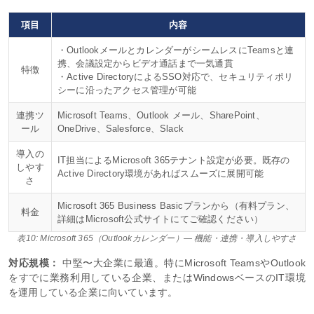
項目
内容
・OutlookメールとカレンダーがシームレスにTeamsと連
携、会議設定からビデオ通話まで一気通貫
特徴
・Active DirectoryによるSSO対応で、セキュリティポリ
シーに沿ったアクセス管理が可能
連携ツ
Microsoft Teams、Outlook メール、SharePoint、
ール
OneDrive、Salesforce、Slack
導入の
IT担当によるMicrosoft 365テナント設定が必要。既存の
しやす
Active Directory環境があればスムーズに展開可能
さ
Microsoft 365 Business Basicプランから（有料プラン、
料金
詳細はMicrosoft公式サイトにてご確認ください）
表10: Microsoft 365（Outlookカレンダー）— 機能・連携・導入しやすさ
対応規模：
中堅〜大企業に最適。特にMicrosoft TeamsやOutlook
をすでに業務利用している企業、またはWindowsベースのIT環境
を運用している企業に向いています。