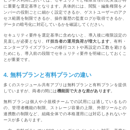
に重要な選定基準となります。具体的には、閲覧・編集権限をメ
ンバーの役割ごとに細かく設定できるか、ゲストユーザーのアク
セス範囲を制限できるか、操作履歴の監査ログが取得できるか、
データの暗号化に対応しているかを確認してください。
セキュリティ要件を選定基準に含めないと、導入後に権限設定の
見直しが必要となり、
IT担当者の運用負荷が増大します
。有料・
エンタープライズプランへの移行コストや再設定の工数を避ける
ためにも、導入前の段階でセキュリティ要件を明確にしておくこ
とが重要です。
4. 無料プランと有料プランの違い
多くのスケジュール共有アプリは無料プランと有料プランを提供
していますが、両者の間には
機能面で大きな差があります
。
無料プランは個人や小規模チームでの試用には適しているもの
の、管理者機能の制限、ストレージ容量の上限、外部ツールとの
連携数の制限など、組織全体での本格運用には対応しきれないケ
ースが多くあります。