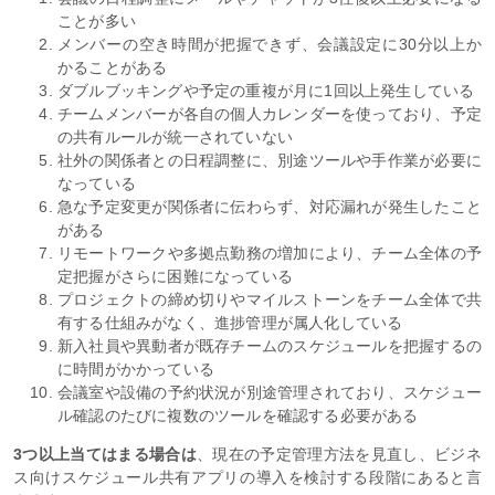
ことが多い
メンバーの空き時間が把握できず、会議設定に30分以上か
かることがある
ダブルブッキングや予定の重複が月に1回以上発生している
チームメンバーが各自の個人カレンダーを使っており、予定
の共有ルールが統一されていない
社外の関係者との日程調整に、別途ツールや手作業が必要に
なっている
急な予定変更が関係者に伝わらず、対応漏れが発生したこと
がある
リモートワークや多拠点勤務の増加により、チーム全体の予
定把握がさらに困難になっている
プロジェクトの締め切りやマイルストーンをチーム全体で共
有する仕組みがなく、進捗管理が属人化している
新入社員や異動者が既存チームのスケジュールを把握するの
に時間がかかっている
会議室や設備の予約状況が別途管理されており、スケジュー
ル確認のたびに複数のツールを確認する必要がある
3つ以上当てはまる場合は
、現在の予定管理方法を見直し、ビジネ
ス向けスケジュール共有アプリの導入を検討する段階にあると言