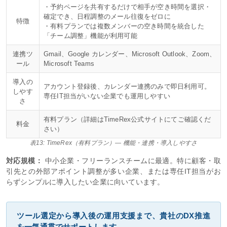
・予約ページを共有するだけで相手が空き時間を選択・
確定でき、日程調整のメール往復をゼロに
特徴
・有料プランでは複数メンバーの空き時間を統合した
「チーム調整」機能が利用可能
連携ツ
Gmail、Google カレンダー、Microsoft Outlook、Zoom、
ール
Microsoft Teams
導入の
アカウント登録後、カレンダー連携のみで即日利用可。
しやす
専任IT担当がいない企業でも運用しやすい
さ
有料プラン（詳細はTimeRex公式サイトにてご確認くだ
料金
さい）
表13: TimeRex（有料プラン）— 機能・連携・導入しやすさ
対応規模：
中小企業・フリーランスチームに最適。特に顧客・取
引先との外部アポイント調整が多い企業、または専任IT担当がお
らずシンプルに導入したい企業に向いています。
ツール選定から導入後の運用支援まで、貴社のDX推進
を一気通貫でサポートします