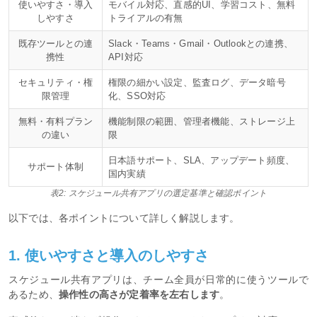
使いやすさ・導入
モバイル対応、直感的UI、学習コスト、無料
しやすさ
トライアルの有無
既存ツールとの連
Slack・Teams・Gmail・Outlookとの連携、
携性
API対応
セキュリティ・権
権限の細かい設定、監査ログ、データ暗号
限管理
化、SSO対応
無料・有料プラン
機能制限の範囲、管理者機能、ストレージ上
の違い
限
日本語サポート、SLA、アップデート頻度、
サポート体制
国内実績
表2: スケジュール共有アプリの選定基準と確認ポイント
以下では、各ポイントについて詳しく解説します。
1. 使いやすさと導入のしやすさ
スケジュール共有アプリは、チーム全員が日常的に使うツールで
あるため、
操作性の高さが定着率を左右します
。