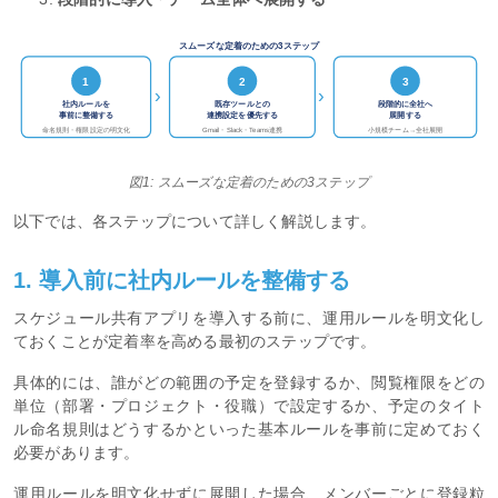
スムーズな定着のための3ステップ
1
2
3
›
›
社内ルールを
既存ツールとの
段階的に全社へ
事前に整備する
連携設定を優先する
展開する
命名規則・権限設定の明文化
Gmail・Slack・Teams連携
小規模チーム→全社展開
図1: スムーズな定着のための3ステップ
以下では、各ステップについて詳しく解説します。
1. 導入前に社内ルールを整備する
スケジュール共有アプリを導入する前に、運用ルールを明文化し
ておくことが定着率を高める最初のステップです。
具体的には、誰がどの範囲の予定を登録するか、閲覧権限をどの
単位（部署・プロジェクト・役職）で設定するか、予定のタイト
ル命名規則はどうするかといった基本ルールを事前に定めておく
必要があります。
運用ルールを明文化せずに展開した場合、メンバーごとに登録粒