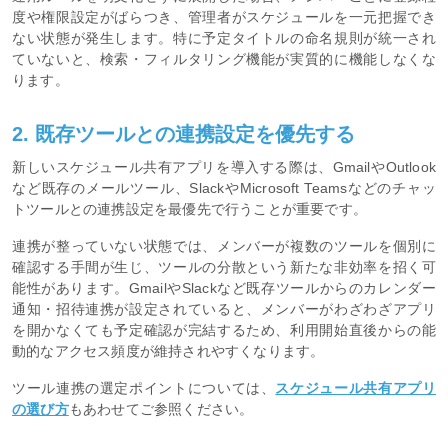
度や権限設定がばらつき、管理者がスケジュールを一元把握でき
ない状態が発生します。特に予定タイトルの命名規則が統一され
ていないと、検索・フィルタリング機能が実質的に機能しなくな
ります。
2. 既存ツールとの連携設定を優先する
新しいスケジュール共有アプリを導入する際は、GmailやOutlook
など既存のメールツール、SlackやMicrosoft Teamsなどのチャッ
トツールとの連携設定を最優先で行うことが重要です。
連携が整っていない状態では、メンバーが複数のツールを個別に
確認する手間が生じ、ツールの分散という新たな非効率を招く可
能性があります。GmailやSlackなど既存ツールからのカレンダー
通知・招待連携が設定されていると、メンバーがわざわざアプリ
を開かなくても予定確認が完結するため、利用開始直後からの能
動的なアクセス頻度が維持されやすくなります。
ツール連携の選定ポイントについては、
スケジュール共有アプリ
の選び方
もあわせてご参照ください。