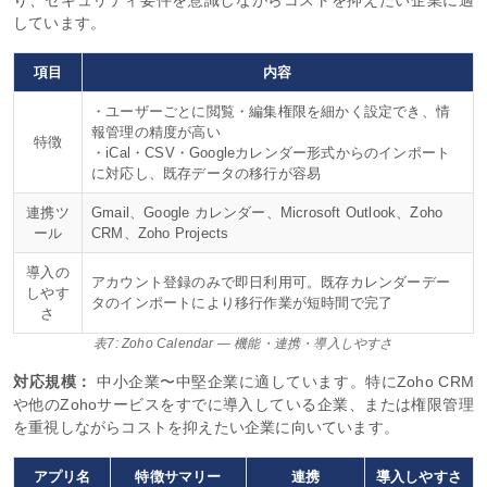
り、セキュリティ要件を意識しながらコストを抑えたい企業に適
しています。
項目
内容
・ユーザーごとに閲覧・編集権限を細かく設定でき、情
報管理の精度が高い
特徴
・iCal・CSV・Googleカレンダー形式からのインポート
に対応し、既存データの移行が容易
連携ツ
Gmail、Google カレンダー、Microsoft Outlook、Zoho
ール
CRM、Zoho Projects
導入の
アカウント登録のみで即日利用可。既存カレンダーデー
しやす
タのインポートにより移行作業が短時間で完了
さ
表7: Zoho Calendar — 機能・連携・導入しやすさ
対応規模：
中小企業〜中堅企業に適しています。特にZoho CRM
や他のZohoサービスをすでに導入している企業、または権限管理
を重視しながらコストを抑えたい企業に向いています。
アプリ名
特徴サマリー
連携
導入しやすさ