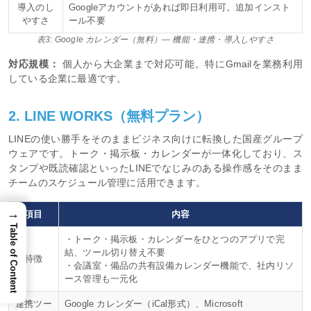
導入のし
Googleアカウントがあれば即日利用可。追加インスト
やすさ
ール不要
表3: Google カレンダー（無料）— 機能・連携・導入しやすさ
対応規模：
個人から大企業まで対応可能。特にGmailを業務利用
している企業に最適です。
2. LINE WORKS（無料プラン）
LINEの使い勝手をそのままビジネス向けに転換した国産グループ
ウェアです。トーク・掲示板・カレンダーが一体化しており、ス
タンプや既読確認といったLINEでなじみのある操作感をそのまま
チームのスケジュール管理に活用できます。
→
項目
内容
Table of Content
・トーク・掲示板・カレンダーをひとつのアプリで完
結、ツール切り替え不要
特徴
・会議室・備品の共有設備カレンダー機能で、社内リソ
ース管理も一元化
連携ツー
Google カレンダー（iCal形式）、Microsoft