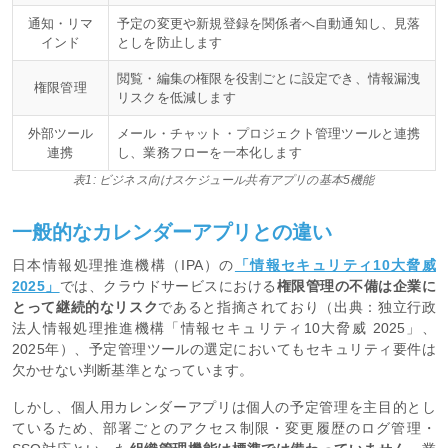
通知・リマ
予定の変更や新規登録を関係者へ自動通知し、見落
インド
としを防止します
閲覧・編集の権限を役割ごとに設定でき、情報漏洩
権限管理
リスクを低減します
外部ツール
メール・チャット・プロジェクト管理ツールと連携
連携
し、業務フローを一本化します
表1: ビジネス向けスケジュール共有アプリの基本5機能
一般的なカレンダーアプリとの違い
日本情報処理推進機構（IPA）の
「情報セキュリティ10大脅威
2025」
では、クラウドサービスにおける
権限管理の不備は企業に
とって継続的なリスク
であると指摘されており（出典：独立行政
法人情報処理推進機構「情報セキュリティ10大脅威 2025」、
2025年）、予定管理ツールの選定においてもセキュリティ要件は
欠かせない判断基準となっています。
しかし、個人用カレンダーアプリは個人の予定管理を主目的とし
ているため、部署ごとのアクセス制限・変更履歴のログ管理・