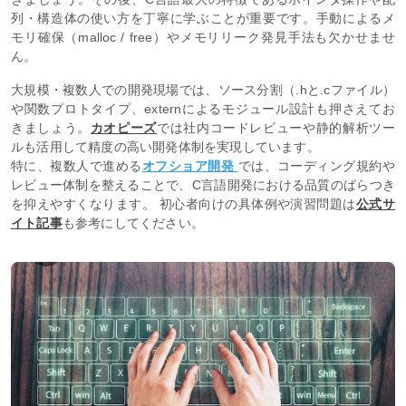
列・構造体の使い方を丁寧に学ぶことが重要です。手動によるメ
モリ確保（malloc / free）やメモリリーク発見手法も欠かせませ
ん。
大規模・複数人での開発現場では、ソース分割（.hと.cファイル）
や関数プロトタイプ、externによるモジュール設計も押さえてお
きましょう。
カオピーズ
では社内コードレビューや静的解析ツー
ルも活用して精度の高い開発体制を実現しています。
特に、複数人で進める
オフショア開発
では、コーディング規約や
レビュー体制を整えることで、C言語開発における品質のばらつき
を抑えやすくなります。 初心者向けの具体例や演習問題は
公式サ
イト記事
も参考にしてください。