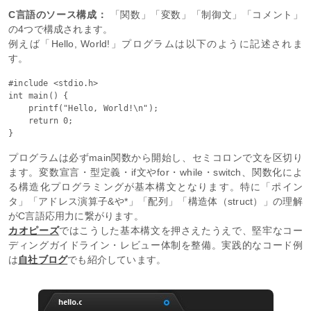
C言語のソース構成：
「関数」「変数」「制御文」「コメント」
の4つで構成されます。
例えば「Hello, World!」プログラムは以下のように記述されま
す。
#include <stdio.h>

int main() {

    printf("Hello, World!\n");

    return 0;

プログラムは必ずmain関数から開始し、セミコロンで文を区切り
ます。変数宣言・型定義・if文やfor・while・switch、関数化によ
る構造化プログラミングが基本構文となります。特に「ポイン
タ」「アドレス演算子&や*」「配列」「構造体（struct）」の理解
がC言語応用力に繋がります。
カオピーズ
ではこうした基本構文を押さえたうえで、堅牢なコー
ディングガイドライン・レビュー体制を整備。実践的なコード例
は
自社ブログ
でも紹介しています。