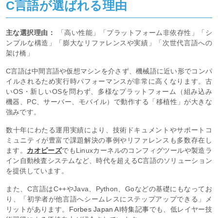
C言語が選ばれる理由
主な選択理由：
「高い性能」「プラットフォーム非依存性」「シ
ンプルな構造」「膨大なリファレンスや実績」「次世代言語への
架け橋」
C言語は中間言語や仮想マシンを介さず、機械語に近い形でコンパ
イルされるため実行時パフォーマンスが非常に高くなります。古
いOS・新しいOSを問わず、多様なプラットフォーム（組み込み
機器、PC、サーバー、モバイル）で動作する「移植性」が大きな
強みです。
数十年にわたる運用実績により、技術ドキュメントやサポートコ
ミュニティが豊富で課題解決の事例やリファレンスも多数存在し
ます。
カオピーズ
でもLinuxカーネルのコンフィグツールや製造ラ
イン自動検査システムなど、時代を超えるC言語のソリューション
を提供しています。
また、C言語はC++やJava、Python、Goなどの基礎にもなってお
り、「初学者が他言語へシームレスにステップアップできる」メ
リットがあります。
Forbes Japan AI特集記事
でも、低レイヤー技