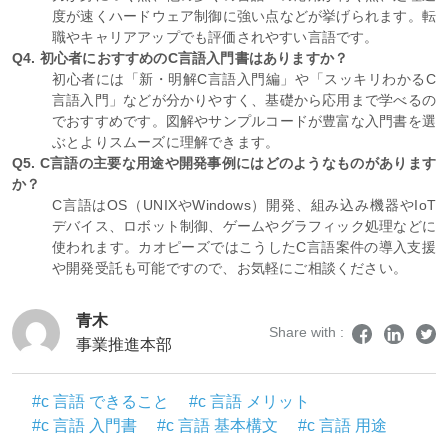
度が速くハードウェア制御に強い点などが挙げられます。転
職やキャリアアップでも評価されやすい言語です。
Q4. 初心者におすすめのC言語入門書はありますか？
初心者には「新・明解C言語入門編」や「スッキリわかるC
言語入門」などが分かりやすく、基礎から応用まで学べるの
でおすすめです。図解やサンプルコードが豊富な入門書を選
ぶとよりスムーズに理解できます。
Q5. C言語の主要な用途や開発事例にはどのようなものがあります
か？
C言語はOS（UNIXやWindows）開発、組み込み機器やIoT
デバイス、ロボット制御、ゲームやグラフィック処理などに
使われます。カオピーズではこうしたC言語案件の導入支援
や開発受託も可能ですので、お気軽にご相談ください。
青木
Share with :
事業推進本部
#c 言語 できること
#c 言語 メリット
#c 言語 入門書
#c 言語 基本構文
#c 言語 用途