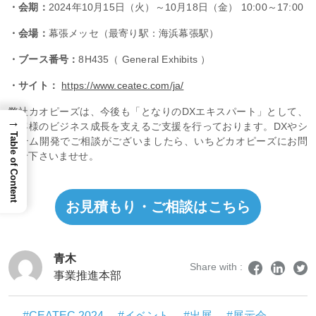
・会期：
2024年10月15日（火）～10月18日（金） 10:00～17:00
・会場：
幕張メッセ（最寄り駅：海浜幕張駅）
・ブース番号：
8H435（ General Exhibits ）
・サイト：
https://www.ceatec.com/ja/
弊社カオピーズは、今後も「となりのDXエキスパート」として、
→
お客様のビジネス成長を支えるご支援を行っております。DXやシ
Table of Content
ステム開発でご相談がございましたら、いちどカオピーズにお問
合せ下さいませせ。
お見積もり・ご相談はこちら
青木
Share with :
事業推進本部
#CEATEC 2024
#イベント
#出展
#展示会