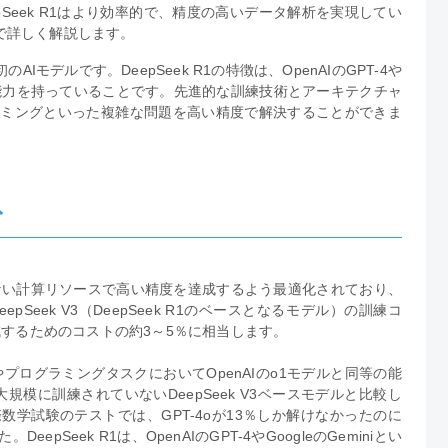
pSeek R1はより効率的で、精度の高いデータ解析を実現してい
で詳しく解説します。
初のAIモデルです。DeepSeek R1の特徴は、OpenAIのGPT-4や
できる能力を持っていることです。先進的な訓練技術とアーキテクチャ
ログラミングといった複雑な問題を高い精度で解決することができま
ト
べて少ない計算リソースで高い精度を達成するよう最適化されており、
Seek V3（DeepSeek R1のベースとなるモデル）の訓練コ
作成するためのコストの約3～5％に相当します。
クやプログラミングタスクにおいてOpenAIのo1モデルと同等の能
規模に訓練されていないDeepSeek V3ベースモデルと比較し
学試験のテストでは、GPT-4oが13％しか解けなかったのに
eepSeek R1は、OpenAIのGPT-4やGoogleのGeminiとい