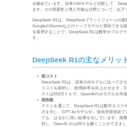
を秘めています。従来のAIモデルと比較して、Dee
ます。その革新性と導入可能な分野について、以下
DeepSeek R1は、DeepSeekプラットフォームの最
GoogleのGeminiなどのトップモデルと競合
を採用することで、DeepSeek R1は数学やプ
す。
DeepSeek R1の主なメリッ
低コスト
DeepSeek R1は、従来のAIモデルに比
コストを節約し、使用効率を向上させます。Deep
ストは558万ドルで、OpenAIのo1モデルを
高性能
テストを通じて、DeepSeek R1は数学タス
力を示し、GPT-4oモデルや、強化学習技術で大
ても、はるかに高い結果を出しています。国際数
対し、OpenAI o1は83％を解くことができました。D