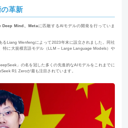
技術の革新
 Deep Mind、Meta
に匹敵するAIモデルの開発を行っていま
Liang Wenfengによって2023年末に設立されました。同社
模言語モデル（LLM – Large Language Models）や
。
epSeek」の名を冠した多くの先進的なAIモデルをこれまでに
Seek R1 Zeroが最も注目されています。