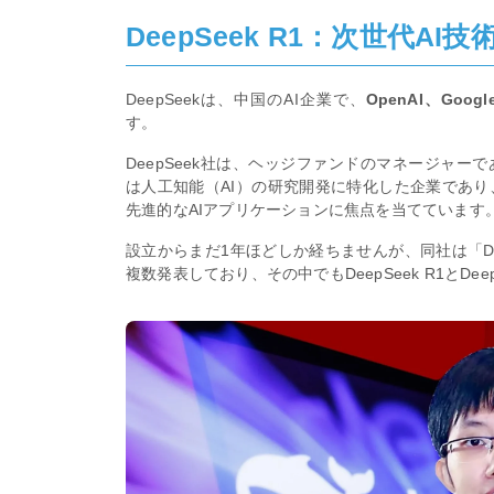
DeepSeek R1：次世代AI
DeepSeekは、中国のAI企業で、
OpenAI、Google
す。
DeepSeek社は、ヘッジファンドのマネージャーである
は人工知能（AI）の研究開発に特化した企業であり、特に大規
先進的なAIアプリケーションに焦点を当てています
設立からまだ1年ほどしか経ちませんが、同社は「De
複数発表しており、その中でもDeepSeek R1とDeep