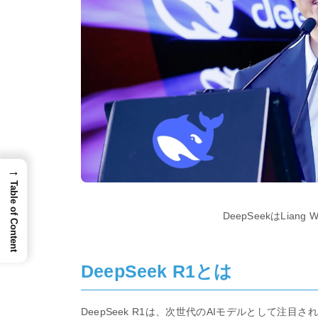
→
Table of Content
DeepSeekはLian
DeepSeek R1とは
DeepSeek R1は、次世代のAIモデルとして