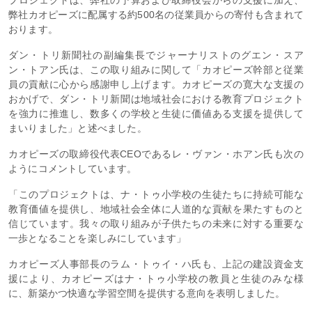
プロジェクトは、弊社の予算および取締役会からの支援に加え、
弊社カオピーズに配属する約500名の従業員からの寄付も含まれて
おります。
ダン・トリ新聞社の副編集長でジャーナリストのグエン・スア
ン・トアン氏は、この取り組みに関して「カオピーズ幹部と従業
員の貢献に心から感謝申し上げます。カオピーズの寛大な支援の
おかげで、ダン・トリ新聞は地域社会における教育プロジェクト
を強力に推進し、数多くの学校と生徒に価値ある支援を提供して
まいりました」と述べました。
カオピーズの取締役代表CEOであるレ・ヴァン・ホアン氏も次の
ようにコメントしています。
「このプロジェクトは、ナ・トゥ小学校の生徒たちに持続可能な
教育価値を提供し、地域社会全体に人道的な貢献を果たすものと
信じています。我々の取り組みが子供たちの未来に対する重要な
一歩となることを楽しみにしています」
カオピーズ人事部長のラム・トゥイ・ハ氏も、上記の建設資金支
援により、カオピーズはナ・トゥ小学校の教員と生徒のみな様
に、新築かつ快適な学習空間を提供する意向を表明しました。