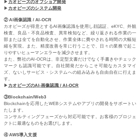
▶
カオピーズのオフショア開発
▶
カオピーズのシステム開発
② AI画像認識 / AI-OCR
カオピーズが得意とするAI画像認識を使用し顔認証、eKYC、外観
検査、良品・不良品検査、異常検知など、繰り返される作業の一
部または全てを自動化させ、作業全体に費やされる時間の大幅短
縮を実現。また、精度改善を常に行うことで、日々の業務で起こ
りやすいヒューマンエラーを減少させます。
また、弊社のAI-OCRは、非定型文書だけでなく手書きやチェック
マークも認識可能です。自社開発だからこそ可能なカスタマイ
ズ、ないしサービス・システムへの組み込みも自由自在に行えま
す。
▶
カオピーズのAI-画像認識 / AI-OCR
③Blockchain/Web3
Blockchainを応用したWEBシステムやアプリの開発をサポートい
たします。
コンサルティングフェーズから対応可能です。お客様のプロジェ
クトに最適なものをお選びします。
④ AWS導入支援