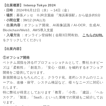
【出展概要】 Interop Tokyo 2024
・日時
：2024年6月12日（水）～14日（金）
・場所
：幕張メッセ ※JR京葉線 『海浜幕張駅』から徒歩約5分
・小間位置
：3M12 (HALL3)
・出展内容
：オフショア開発、AI画像認識 / AI-OCR、生成AI、
Blockchain/Web3、AWS導入支援
・入場方法
：オンライン登録制 ( 会期3日間有効。
こちらのURL
をクリックしてください)
【出展内容】
①オフショア開発
ベトナム屈指を誇るITプロフェッショナルとして、弊社カオピー
ズは「柔軟性」「創造力」「安心・信頼」を確約するオフショア
開発をご提供しております。
新規開発はもちろんのこと、クラウド化、老朽システムのリニュ
ーアル、改修・保守、システム検証など、様々なニーズに対応い
たします。
特に弊社が得意としております「教育」「小売」「建設」「ヘル
スケア」「製造」「SaaS」といった業種での実績もご紹介してお
ります。