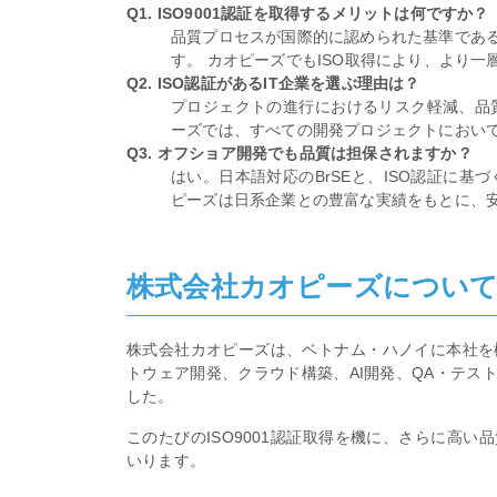
Q1. ISO9001認証を取得するメリットは何ですか？
品質プロセスが国際的に認められた基準であ
す。 カオピーズでもISO取得により、より
Q2. ISO認証があるIT企業を選ぶ理由は？
プロジェクトの進行におけるリスク軽減、品
ーズでは、すべての開発プロジェクトにおいて
Q3. オフショア開発でも品質は担保されますか？
はい。日本語対応のBrSEと、ISO認証に
ピーズは日系企業との豊富な実績をもとに、
株式会社カオピーズについ
株式会社カオピーズは、ベトナム・ハノイに本社を構
トウェア開発、クラウド構築、AI開発、QA・テス
した。
このたびのISO9001認証取得を機に、さらに高
いります。