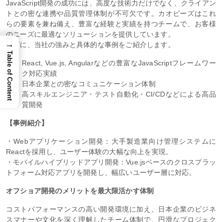
JavaScript開発の成功には、高度な技術力だけでなく、クライアン
トとの密な連携や品質管理体制が不可欠です。カオピーズはこれ
らの要素を兼ね備え、豊富な経験と実績を持つチームで、お客様
のニーズに最適なソリューションを提供しています。
→
以下に、当社の強みと具体的な事例をご紹介します。
Table of Content
React, Vue.js, Angularなどの豊富なJavaScriptフレームワー
ク対応実績
日本企業との密なコミュニケーション体制
高スキルエンジニア・テスト自動化・CI/CDなどによる高品
質開発
【事例紹介】
・Webアプリケーション開発：大手製造業向け管理システムに
Reactを採用し、ユーザー体験の大幅な向上を実現。
・モバイルハイブリッドアプリ開発：Vue.jsベースのクロスプラッ
トフォーム対応アプリを開発し、幅広いユーザー層に対応。
オフショア開発のメリットを最大限活かす体制
コストパフォーマンスの高い開発環境に加え、日本企業のビジネ
スマナーや文化を深く理解したチーム体制で、円滑なプロジェク