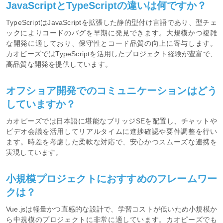
JavaScriptとTypeScriptの違いは何ですか？
TypeScriptはJavaScriptを拡張した静的型付け言語であり、型チェ
ックによりコードのバグを早期に発見できます。大規模かつ複雑
な開発に適しており、保守性とコード品質の向上に寄与します。
カオピーズではTypeScriptを活用したプロジェクト経験が豊富で、
高品質な開発を提供しています。
オフショア開発でのコミュニケーションはどう
していますか？
カオピーズでは日本語に堪能なブリッジSEを配置し、チャットや
ビデオ会議を活用してリアルタイムに進捗確認や要件調整を行い
ます。時差を考慮した柔軟な対応で、安心かつスムーズな連携を
実現しています。
小規模プロジェクトにおすすめのフレームワー
クは？
Vue.jsは軽量かつ直感的な設計で、学習コストが低いため小規模か
ら中規模のプロジェクトに非常に適しています。カオピーズでも