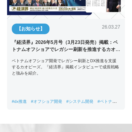
26.03.27
【お知らせ】
『経済界』2026年5月号（3月23日発売）掲載：ベ
トナムオフショアでレガシー刷新を推進するカオピ
ーズ代表取締役チン・コン・フアンの挑戦
ベトナムオフショア開発でレガシー刷新とDX推進を支援
するカオピーズ。『経済界』掲載インタビューで成長戦略
と強みを紹介。
#dx推進
#オフショア開発
#システム開発
#ベトナムIT
#レガシーシステム刷新