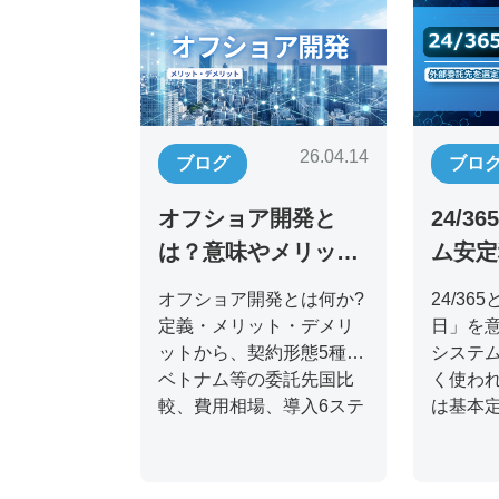
26.04.14
ブログ
ブロ
オフショア開発と
24/3
は？意味やメリッ
ム安定
ト、失敗しない進め
運用体
オフショア開発とは何か?
24/36
方を紹介
解説
定義・メリット・デメリ
日」を
ットから、契約形態5種、
システ
ベトナム等の委託先国比
く使わ
較、費用相場、導入6ステ
は基本
ップまでCTO・IT責任者
業務、
向けに徹底解説。失敗し
コスト比
ない選び方と2026年最新
新監視