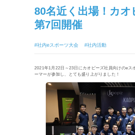
80名近く出場！カ
第7回開催
#社内eスポーツ大会
#社内活動
2021年1月22日～23日にカオピーズ社員向けの
ーマーが参加し、とても盛り上がりました！