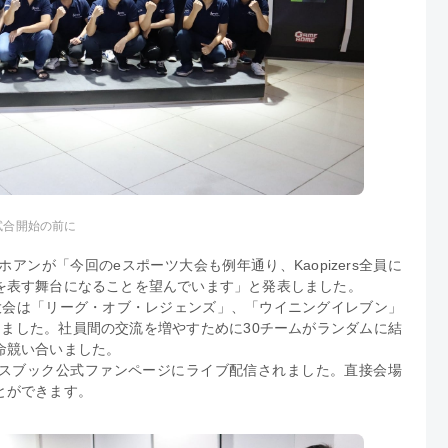
試合開始の前に
アンが「今回のeスポーツ大会も例年通り、Kaopizers全員に
を表す舞台になることを望んでいます」と発表しました。
大会は「リーグ・オブ・レジェンズ」、「ウイニングイレブン」
ました。社員間の交流を増やすために30チームがランダムに結
命競い合いました。
スブック公式ファンページにライブ配信されました。直接会場
とができます。