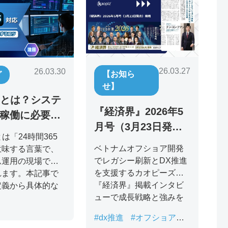
26.03.27
26.03.30
【お知ら
グ
せ】
65とは？システ
『経済界』2026年5
稼働に必要な
月号（3月23日発
制・コストを
5とは「24時間365
売）掲載：ベトナム
ベトナムオフショア開発
意味する言葉で、
オフショアでレガシ
でレガシー刷新とDX推進
ム運用の現場でよ
ー刷新を推進するカ
を支援するカオピーズ。
れます。本記事で
『経済界』掲載インタビ
定義から具体的な
オピーズ代表取締役
ューで成長戦略と強みを
自社運用と外注の
チン・コン・フアン
紹介。
較、AI活用の最
の挑戦
#dx推進
#オフショア開
サービスまでを解