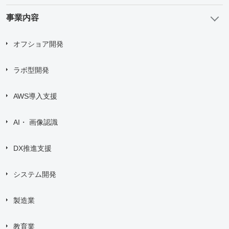
事業内容
オフショア開発
ラボ型開発
AWS導入支援
AI・ 画像認識
DX推進支援
システム開発
製造業
教育業