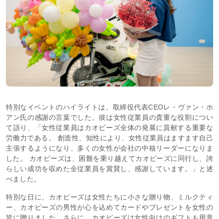
特別なイベントのハイライトは、取締役代表CEOレ・ヴァン・ホ
アン氏の感謝の言葉でした。彼は女性従業員の貴重な役割につい
て語り、「女性従業員はカオピーズ全体の発展に貢献する重要な
労働力である。 創造性、知性により、女性従業員はますます自己
主張するようになり、多くの女性が会社の中核リーダーになりま
した。 カオピーズは、困難を乗り越えてカオピーズに同行し、誇
らしい成功を収めた全従業員を賞賛し、感謝しています。」と述
べました。
特別な日に、カオピーズは女性たちに小さな贈り物、ミルクティ
ー、カオピーズの男性が心を込めてカードやプレゼントを女性の
皆に贈りました。さらに、カオピーズは女性向けのギフトも用意