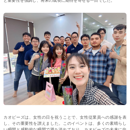
と重要性を強調し、将来の成長に期待を寄せる一日でした。
カオピーズは、女性の日を祝うことで、女性従業員への感謝を表
し、その重要性を讃えました。このイベントは、多くの素晴らし
い瞬間と感動的な瞬間で満ち溢れており、カオピーズの未来に向