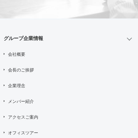
グループ企業情報
会社概要
会長のご挨拶
企業理念
メンバー紹介
アクセスご案内
オフィスツアー