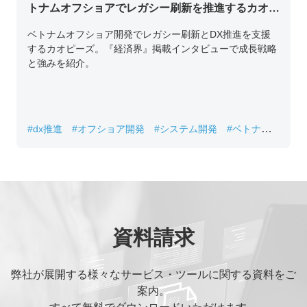
トナムオフショアでレガシー刷新を推進するカオピ
ーズ代表取締役チン・コン・フアンの挑戦
ベトナムオフショア開発でレガシー刷新とDX推進を支援
するカオピーズ。『経済界』掲載インタビューで成長戦略
と強みを紹介。
#dx推進
#オフショア開発
#システム開発
#ベトナムIT
#レガシーシステム刷新
資料請求
弊社が展開する様々なサービス・ツールに関する資料をご
案内。