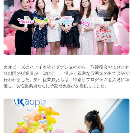
カオピーズのハノイ本社とダナン支社から、取締役会および全社
各部門の従業員が一堂に会し、温かく親密な雰囲気の中で会議が
行われました。男性従業員たちは、特別なプログラムを入念に準
備し、女性従業員たちに予期せぬ喜びを提供しました。