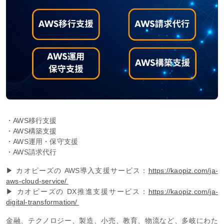
・AWS移行支援
・AWS構築支援
・AWS運用・保守支援
・AWS請求代行
▶ カオピーズの AWS導入支援サービス：
https://kaopiz.com/ja-
aws-cloud-service/
▶ カオピーズの DX推進支援サービス：
https://kaopiz.com/ja-
digital-transformation/
金融、テクノロジー、製造、小売、教育、物流など、多岐にわた