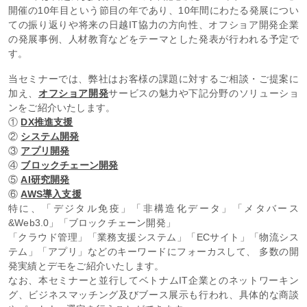
開催の10年目という節目の年であり、10年間にわたる発展につい
ての振り返りや将来の日越IT協力の方向性、オフショア開発企業
の発展事例、人材教育などをテーマとした発表が行われる予定で
す。
当セミナーでは、弊社はお客様の課題に対するご相談・ご提案に
加え、
オフショア開発
サービスの魅力や下記分野のソリューショ
ンをご紹介いたします。
①
DX推進支援
②
システム開発
③
アプリ開発
④
ブロックチェーン開発
⑤
AI研究開発
⑥
AWS導入支援
特に、「デジタル免疫」「非構造化データ」「メタバース
&Web3.0」「ブロックチェーン開発」
「クラウド管理」「業務支援システム」「ECサイト」「物流シス
テム」「アプリ」などのキーワードにフォーカスして、 多数の開
発実績とデモをご紹介いたします。
なお、本セミナーと並行してベトナムIT企業とのネットワーキン
グ、ビジネスマッチング及びブース展示も行われ、具体的な商談