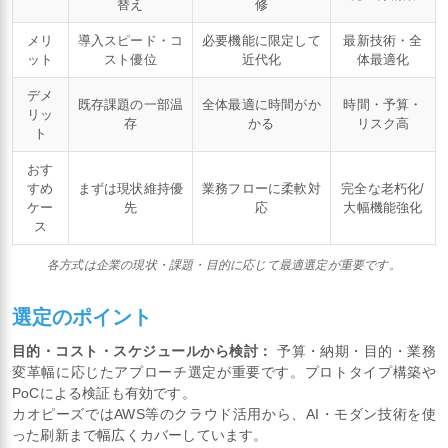
替え
修
メリ
導入スピード・コ
必要機能に限定して
最新技術・全
ット
スト優位
近代化
体最適化
デメ
既存課題の一部温
全体最適に時間がか
時間・予算・
リッ
存
かる
リスク高
ト
おす
すめ
まずは現状維持優
業務フローに柔軟対
完全な老朽化/
ケー
先
応
大幅機能強化
ス
各方式は企業の現状・課題・目的に応じて最適選定が重要です。
選定のポイント
目的・コスト・スケジュールから検討：
予算・納期・目的・業務
変革幅に応じたアプローチ選定が重要です。プロトタイプ構築や
PoCによる検証も有効です。
カオピーズではAWS等のクラウド活用から、AI・モダン技術を使
った刷新まで幅広くカバーしています。