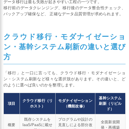
データ移行は最も失敗が起きやすい工程の一つです。
移行前のデータクレンジング、移行後のデータ整合性チェック、
バックアップ確保など、 正確なデータ品質管理が求められます。
クラウド移行・モダナイゼーショ
ン・基幹システム刷新の違いと選び
方
「移行」と一口に言っても、クラウド移行・モダナイゼーショ
ン・システム刷新など様々な選択肢があります。その違いと、ど
のように選べば良いのかを整理します。
基幹システム
クラウド移行（リ
モダナイゼーション
項目
刷新（リビル
ホスト）
（機能改修）
ド）
既存システムを
プログラムや設計の
全面新規開
概要
IaaS/PaaSに載せ
見直しによる部分改
発・再構築