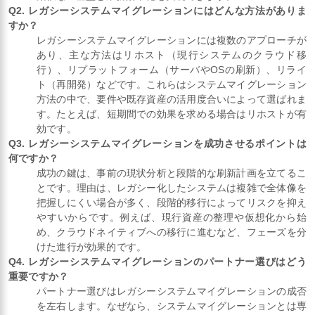
Q2. レガシーシステムマイグレーションにはどんな方法がありま
すか？
レガシーシステムマイグレーションには複数のアプローチが
あり、主な方法はリホスト（現行システムのクラウド移
行）、リプラットフォーム（サーバやOSの刷新）、リライ
ト（再開発）などです。これらはシステムマイグレーション
方法の中で、要件や既存資産の活用度合いによって選ばれま
す。たとえば、短期間での効果を求める場合はリホストが有
効です。
Q3. レガシーシステムマイグレーションを成功させるポイントは
何ですか？
成功の鍵は、事前の現状分析と段階的な刷新計画を立てるこ
とです。理由は、レガシー化したシステムは複雑で全体像を
把握しにくい場合が多く、段階的移行によってリスクを抑え
やすいからです。例えば、現行資産の整理や仮想化から始
め、クラウドネイティブへの移行に進むなど、フェーズを分
けた進行が効果的です。
Q4. レガシーシステムマイグレーションのパートナー選びはどう
重要ですか？
パートナー選びはレガシーシステムマイグレーションの成否
を左右します。なぜなら、システムマイグレーションとは専