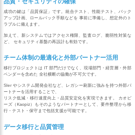
品質・セキュリティの確保
成功の鍵は「品質保証」です。統合テスト、性能テスト、バック
アップ計画、ロールバック手順などを 事前に準備し、想定外のト
ラブルに備えます。
加えて、新システムではアクセス権限、監査ログ、脆弱性対策な
ど、 セキュリティ基盤の再設計も有効です。
チーム体制の最適化と外部パートナー活用
移行プロジェクトは IT 部門だけでなく、現場部門・経営層・外部
ベンダーを含めた 全社横断の協働が不可欠です。
SIer やシステム開発会社など、レガシー刷新に強みを持つ外部パ
ートナーを活用することで、
リスク低減・移行速度向上・品質安定化を実現できます。 カオピ
ーズ（Kaopiz）もそのようなパートナーとして、要件整理から移
行・テスト・保守まで包括支援が可能です。
データ移行と品質管理