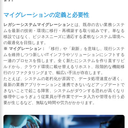
マイグレーションの定義と必要性
レガシーシステムマイグレーション
とは、既存の古い業務システ
ムを最新の技術・環境に移行・再構築する取り組みです。単なる
移設ではなく、ビジネスニーズに適応する柔軟なシステム環境へ
の最適化を目指します。
※ マイグレーション：
「移行」や「刷新」を意味し、現行システ
ムを維持しつつ新しいITインフラやソリューションにシフトする
一連のプロセスを指します。全く新たにシステムを作り直すリビ
ルドから、クラウド環境に載せ替えるリホスト、段階的な機能移
行のリファクタリングまで、幅広い手法が存在します。
たとえば、システムの老朽化が原因で、データ処理速度が遅く、
最新の業務アプリケーションと連携できないなどアップデートで
きないことで起こる障害、システムがダウンする恐れが高くなり
修理中じゅうぎょう従業員が手作業でデータ入力や管理を行う必
要が生じるなど、無駄な時間や労力がかかります。