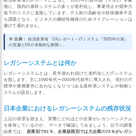
徴に、国内の基幹システムの多くが老朽化し、事業停止や競争力
低下のリスクに直面しています。IT人材の高齢化や技術継承不足
も課題となり、ビジネスの継続性確保のためマイグレーションは
避けて通れません。
※ 出典：
経済産業省「DXレポート～ITシステム『2025年の崖』
の克服とDXの本格的な展開～」
レガシーシステムとは何か
レガシーシステムとは、長年使われ続けた老朽化したITシステム
を指します。主に1990年代〜2000年代前半に導入され、現行のIT
標準や業務要件に合わなくなりつつある基幹系システムや制御シ
ステムが該当します。
日本企業におけるレガシーシステムの残存状況
上記の背景を踏まえ、実際にどれほどの企業がレガシーシステム
を保有しているのか、 データで確認してみましょう。以下の調査
結果では、
産業別で61％、企業規模別では大企業の74％がレガシ