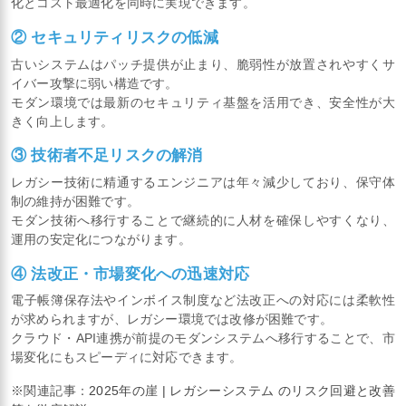
化とコスト最適化を同時に実現できます。
② セキュリティリスクの低減
古いシステムはパッチ提供が止まり、脆弱性が放置されやすくサ
イバー攻撃に弱い構造です。
モダン環境では最新のセキュリティ基盤を活用でき、安全性が大
きく向上します。
③ 技術者不足リスクの解消
レガシー技術に精通するエンジニアは年々減少しており、保守体
制の維持が困難です。
モダン技術へ移行することで継続的に人材を確保しやすくなり、
運用の安定化につながります。
④ 法改正・市場変化への迅速対応
電子帳簿保存法やインボイス制度など法改正への対応には柔軟性
が求められますが、レガシー環境では改修が困難です。
クラウド・API連携が前提のモダンシステムへ移行することで、市
場変化にもスピーディに対応できます。
※関連記事：
2025年の崖 | レガシーシステム のリスク回避と改善