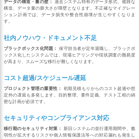
データの構造・量の壁：
過去システム特有のデータ形式、複雑な
構造、データ量の膨大さが障壁となります。不正確なマイグレー
ション計画では、データ損失や整合性崩壊が生じやすくなりま
す。
社内ノウハウ・ドキュメント不足
ブラックボックス化問題：
保守担当者が定年退職し、ブラックボ
ックス化したシステムでは、現場ヒアリングや現状調査の難易度
が高まり、スムーズな移行が難しくなります。
コスト超過/スケジュール遅延
プロジェクト管理の重要性：
初期見積もりからのコスト超過や想
定外の遅延も多発します。目的整理、要件定義、テスト工程の綿
密な計画が必須です。
セキュリティやコンプライアンス対応
移行期のセキュリティ対策：
新旧システムの並行運用期間中、脆
弱性が拡大するリスクや個人情報保護法等への対応漏れも発生し