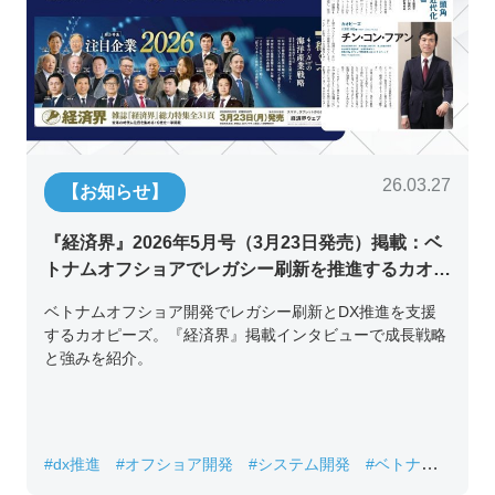
26.03.27
【お知らせ】
『経済界』2026年5月号（3月23日発売）掲載：ベ
トナムオフショアでレガシー刷新を推進するカオピ
ーズ代表取締役チン・コン・フアンの挑戦
ベトナムオフショア開発でレガシー刷新とDX推進を支援
するカオピーズ。『経済界』掲載インタビューで成長戦略
と強みを紹介。
#dx推進
#オフショア開発
#システム開発
#ベトナムIT
#レガシーシステム刷新