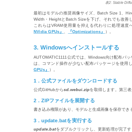
表2: Stable D
最初はモデルの推奨画像サイズ、Batch Size 1、H
Width・HeightとBatch Sizeを下げ、それでも
これらはVRAM使用量を抑える代わりに処理速度
NVidia GPUs』
、
『Optimizations』
）。
3. Windowsへインストールする
AUTOMATIC1111公式では、Windows向け配布
は、コマンド操作が少ない配布パッケージを使用
GPUs』
）。
1．公式ファイルをダウンロードする
公式GitHubから
sd.webui.zip
を取得します。第三者
2．ZIPファイルを展開する
書き込み権限があり、モデルと生成画像を保存でき
3．update.batを実行する
update.bat
をダブルクリックし、更新処理が完了す