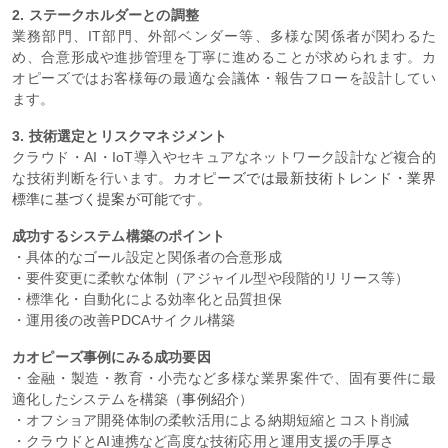
2. ステークホルダーとの調整
業務部門、IT部門、外部ベンダー等、多様な関係者が関わるた
め、合意形成や進捗管理を丁寧に進めることが求められます。カ
オピーズではお客様毎の最適な会議体・報告フローを設計してい
ます。
3. 技術選定とリスクマネジメント
クラウド・AI・IoT導入やセキュアなネットワーク設計など複合的
な技術判断を行います。
カオピーズでは最新技術トレンド・業界
標準に基づく提案が可能
です。
成功するシステム構築のポイント
・具体的なゴール設定と関係者の合意形成
・要件変更に柔軟な体制（アジャイル型や段階的リリース等）
・標準化・自動化による効率化と品質担保
・運用後の改善PDCAサイクル構築
カオピーズ事例にみる成功要因
・金融・製造・教育・小売など多様な業界案件で、固有要件に最
適化したシステムを構築（
事例紹介
）
・オフショア開発体制の柔軟活用による納期短縮とコスト削減
・クラウドとAI連携など高度な技術応用と運用支援の手厚さ