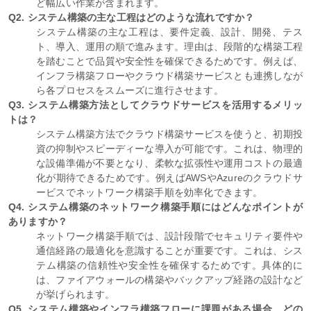
ど幅広い作業が含まれます。
Q2. システム構築の主な工程はどのような流れですか？
システム構築の主な工程は、要件定義、設計、開発、テス
ト、導入、運用の順で進みます。理由は、段階的な構築工程
を踏むことで品質や安全性を確保できるためです。例えば、
インフラ構築フローやクラウド構築サービスとも連携しなが
ら各プロセスをスムーズに進行させます。
Q3. システム構築方法としてクラウドサービスを活用するメリッ
トは？
システム構築方法でクラウド構築サービスを使うと、初期投
資の抑制やスピーディーな導入が可能です。これは、物理的
な設備準備が不要となり、柔軟な拡張性や運用コストの最適
化が期待できるためです。例えばAWSやAzureのクラウドサ
ービスでネットワーク構築手順を効率化できます。
Q4. システム構築のネットワーク構築手順にはどんなポイントが
ありますか？
ネットワーク構築手順では、設計段階でセキュリティ要件や
通信経路の最適化を意識することが重要です。これは、シス
テム構築の信頼性や安全性を確保するためです。具体的に
は、ファイアウォールの構築やバックアップ経路の設計など
が挙げられます。
Q5. システム構築やインフラ構築フローに課題がある場合、どの