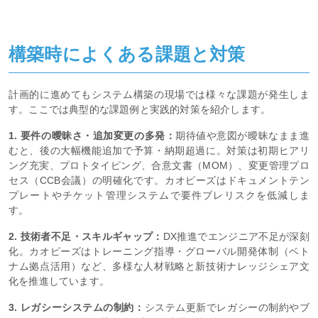
構築時によくある課題と対策
計画的に進めてもシステム構築の現場では様々な課題が発生しま
す。ここでは典型的な課題例と実践的対策を紹介します。
1. 要件の曖昧さ・追加変更の多発：
期待値や意図が曖昧なまま進
むと、後の大幅機能追加で予算・納期超過に。対策は初期ヒアリ
ング充実、プロトタイピング、合意文書（MOM）、変更管理プロ
セス（CCB会議）の明確化です。カオピーズはドキュメントテン
プレートやチケット管理システムで要件ブレリスクを低減しま
す。
2. 技術者不足・スキルギャップ：
DX推進でエンジニア不足が深刻
化。カオピーズはトレーニング指導・グローバル開発体制（ベト
ナム拠点活用）など、多様な人材戦略と新技術ナレッジシェア文
化を推進しています。
3. レガシーシステムの制約：
システム更新でレガシーの制約やブ