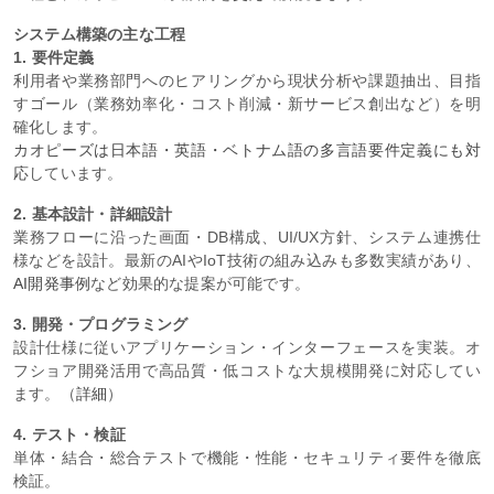
システム構築の主な工程
1. 要件定義
利用者や業務部門へのヒアリングから現状分析や課題抽出、目指
すゴール（業務効率化・コスト削減・新サービス創出など）を明
確化します。
カオピーズは日本語・英語・ベトナム語の多言語要件定義にも対
応
しています。
2. 基本設計・詳細設計
業務フローに沿った画面・DB構成、UI/UX方針、システム連携仕
様などを設計。最新のAIやIoT技術の組み込みも多数実績があり、
AI開発事例
など効果的な提案が可能です。
3. 開発・プログラミング
設計仕様に従いアプリケーション・インターフェースを実装。オ
フショア開発活用で高品質・低コストな大規模開発に対応してい
ます。（
詳細
）
4. テスト・検証
単体・結合・総合テストで機能・性能・セキュリティ要件を徹底
検証。