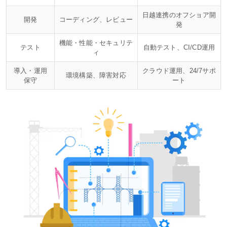
日越連携のオフショア開
開発
コーディング、レビュー
発
機能・性能・セキュリテ
テスト
自動テスト、CI/CD運用
ィ
導入・運用
クラウド運用、24/7サポ
環境構築、障害対応
保守
ート