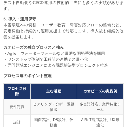
テスト自動化やCI/CD運用の技術的工夫にも多くの実績がありま
す。
5. 導入・運用保守
本番環境への切替・ユーザー教育・障害対応フローの整備など、
安定稼働と持続的な運用支援まで対応します。導入後も継続的改
善を提案します。
カオピーズの独自プロセスと強み
・Agile、ウォーターフォールなど最適な開発手法を採用
・ワンストップ体制で工程間の連携ミス最小化
・専門領域エンジニアによる課題解決型プロジェクト推進
プロセス毎のポイント整理
プロセス段
主な活動
カオピーズの実践例
階
ヒアリング・分析・課題
多言語対応、業界特化チ
要件定義
抽出
ーム
画面設計、DB設計、仕
AI/IoT活用設計、UX最
設計
様書
適化