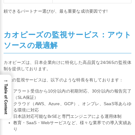
頼できるパートナー選びが、最も重要な成功要因です!
カオピーズの監視サービス：アウト
ソースの最適解
カオピーズは、日本企業向けに特化した高品質な24/365の監視体
制を提供しております。
→
当社の監視サービスは、以下のような特長を有しております：
Table of Content
アラート受信から10分以内の初期対応、30分以内の報告完了
（SLA保証）
クラウド（AWS、Azure、GCP）、オンプレ、SaaS等あらゆ
る環境に対応
日本語対応可能なBrSEと専門エンジニアによる運用体制
教育・SaaS・Webサービスなど、様々な業界での導入実績あ
り