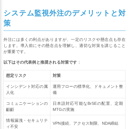
システム監視外注のデメリットと対
策
外注には多くの利点がありますが、一定のリスクや懸念点も存在
します。導入前にその懸念点を理解し、適切な対策を講じること
が重要です。
以下はその代表例と推奨される対策です
：
想定リスク
対策
インシデント対応の属
運用フローの標準化、ドキュメント整
人化
備
コミュニケーションの
日本語対応可能なBrSEの配置、定期
齟齬
MTGの実施
情報漏洩・セキュリテ
VPN接続、アクセス制限、NDA締結
ィ不安