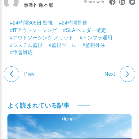
Share with :
事業推進本部
#24時間365日 監視
#24時間監視
#ITアウトソーシング
#SLA ベンダー選定
#アウトソーシング メリット
#インフラ運用
#システム監視
#監視ツール
#監視外注
#障害対応
Prev
Next
よく読まれている記事