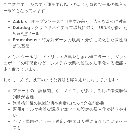
ここ数年で、 システム運用では以下のような監視ツールの導入が
一般的となっています：
Zabbix
：オープンソースで自由度が高く、広範な監視に対応
Datadog
：クラウドネイティブ環境に強く、UI/UXが優れた
SaaS型ツール
Prometheus
：時系列データの収集・分析に特化した高性能
監視基盤
これらのツールは、メトリクス収集やしきい値アラート、ダッシ
ュボードの可視化など、システム状態の監視を効率化する機能を
多く備えています。
しかし一方で、以下のような課題も浮き彫りになっています：
アラートの「誤検知」や「ノイズ」が多く、対応の優先順位
判断が困難
異常検知後の原因分析や判断には人の介在が必要
運用ルールが複雑な環境ではツール設定の属人化が起きやす
い
シフト運用やアラート対応が結局は人手に依存しているケー
スも