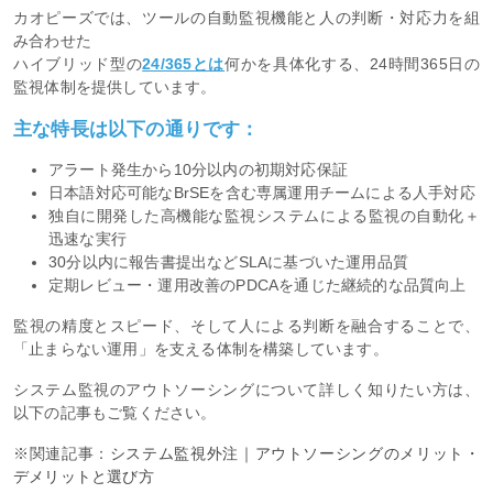
カオピーズでは、ツールの自動監視機能と人の判断・対応力を組
み合わせた
ハイブリッド型の
24/365とは
何かを具体化する、24時間365日の
監視体制を提供しています。
主な特長は以下の通りです：
アラート発生から10分以内の初期対応保証
日本語対応可能なBrSEを含む専属運用チームによる人手対応
独自に開発した高機能な監視システムによる監視の自動化＋
迅速な実行
30分以内に報告書提出などSLAに基づいた運用品質
定期レビュー・運用改善のPDCAを通じた継続的な品質向上
監視の精度とスピード、そして人による判断を融合することで、
「止まらない運用」を支える体制を構築しています。
システム監視のアウトソーシングについて詳しく知りたい方は、
以下の記事もご覧ください。
※関連記事：
システム監視外注｜アウトソーシングのメリット・
デメリットと選び方