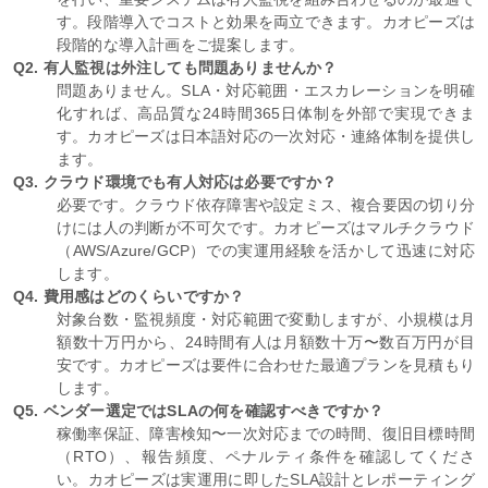
す。段階導入でコストと効果を両立できます。カオピーズは
段階的な導入計画をご提案します。
Q2. 有人監視は外注しても問題ありませんか？
問題ありません。SLA・対応範囲・エスカレーションを明確
化すれば、高品質な24時間365日体制を外部で実現できま
す。カオピーズは日本語対応の一次対応・連絡体制を提供し
ます。
Q3. クラウド環境でも有人対応は必要ですか？
必要です。クラウド依存障害や設定ミス、複合要因の切り分
けには人の判断が不可欠です。カオピーズはマルチクラウド
（AWS/Azure/GCP）での実運用経験を活かして迅速に対応
します。
Q4. 費用感はどのくらいですか？
対象台数・監視頻度・対応範囲で変動しますが、小規模は月
額数十万円から、24時間有人は月額数十万〜数百万円が目
安です。カオピーズは要件に合わせた最適プランを見積もり
します。
Q5. ベンダー選定ではSLAの何を確認すべきですか？
稼働率保証、障害検知〜一次対応までの時間、復旧目標時間
（RTO）、報告頻度、ペナルティ条件を確認してくださ
い。カオピーズは実運用に即したSLA設計とレポーティング