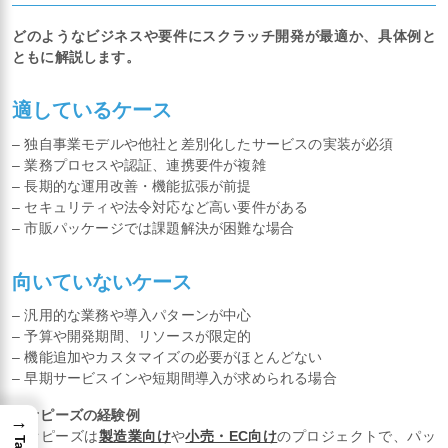
どのようなビジネスや要件にスクラッチ開発が最適か、具体例と
ともに解説します。
適しているケース
– 独自事業モデルや他社と差別化したサービスの実装が必須
– 業務プロセスや認証、連携要件が複雑
– 長期的な運用改善・機能拡張が前提
– セキュリティや法令対応など高い要件がある
– 市販パッケージでは課題解決が困難な場合
向いていないケース
– 汎用的な業務や導入パターンが中心
– 予算や開発期間、リソースが限定的
– 機能追加やカスタマイズの必要がほとんどない
– 早期サービスインや短期間導入が求められる場合
カオピーズの経験例
→
カオピーズは
製造業向け
や
小売・EC向け
のプロジェクトで、パッ