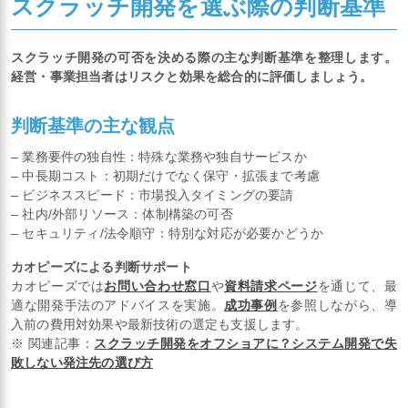
スクラッチ開発を選ぶ際の判断基準
スクラッチ開発の可否を決める際の主な判断基準を整理します。
経営・事業担当者はリスクと効果を総合的に評価しましょう。
判断基準の主な観点
– 業務要件の独自性：特殊な業務や独自サービスか
– 中長期コスト：初期だけでなく保守・拡張まで考慮
– ビジネススピード：市場投入タイミングの要請
– 社内/外部リソース：体制構築の可否
– セキュリティ/法令順守：特別な対応が必要かどうか
カオピーズによる判断サポート
カオピーズでは
お問い合わせ窓口
や
資料請求ページ
を通じて、最
適な開発手法のアドバイスを実施。
成功事例
を参照しながら、導
入前の費用対効果や最新技術の選定も支援します。
※ 関連記事：
スクラッチ開発をオフショアに？システム開発で失
敗しない発注先の選び方