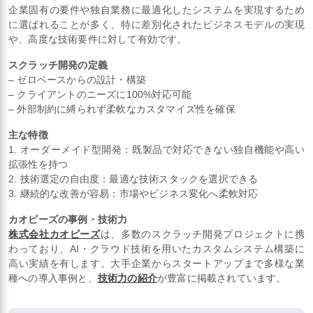
企業固有の要件や独自業務に最適化したシステムを実現するため
に選ばれることが多く、特に差別化されたビジネスモデルの実現
や、高度な技術要件に対して有効です。
スクラッチ開発の定義
– ゼロベースからの設計・構築
– クライアントのニーズに100%対応可能
– 外部制約に縛られず柔軟なカスタマイズ性を確保
主な特徴
1. オーダーメイド型開発：既製品で対応できない独自機能や高い
拡張性を持つ
2. 技術選定の自由度：最適な技術スタックを選択できる
3. 継続的な改善が容易：市場やビジネス変化へ柔軟対応
カオピーズの事例・技術力
株式会社カオピーズ
は、多数のスクラッチ開発プロジェクトに携
わっており、AI・クラウド技術を用いたカスタムシステム構築に
高い実績を有します。大手企業からスタートアップまで多様な業
種への導入事例と、
技術力の紹介
が豊富に掲載されています。