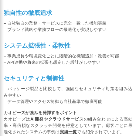
独自性の徹底追求
– 自社独自の業務・サービスに完全一致した機能実装
– ブランド戦略や業務フローの最適化が実現しやすい
システム拡張性・柔軟性
– 事業成長や環境変化ごとに段階的な機能追加・改善が可能
– API連携や将来の拡張も想定した設計がしやすい
セキュリティと制御性
– パッケージ製品と比較して、強固なセキュリティ対策を組み込
みやすい
– データ管理やアクセス制御も自社基準で徹底可能
カオピーズが強みを発揮するポイント
カオピーズは
AI開発
や
クラウドサービス
の組み合わせによる高効
率・高信頼なスクラッチ開発を得意としています。顧客ごとに最
適化されたシステムの事例は
実績一覧
でも紹介されています。