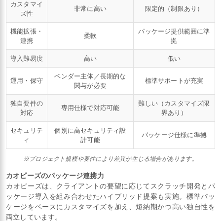
カスタマイ
非常に高い
限定的（制限あり）
ズ性
機能拡張・
パッケージ提供範囲に準
柔軟
連携
拠
導入難易度
高い
低い
ベンダー主体／長期的な
運用・保守
標準サポートが充実
関与が必要
独自要件の
難しい（カスタマイズ限
専用仕様で対応可能
対応
界あり）
セキュリテ
個別に高セキュリティ設
パッケージ仕様に準拠
ィ
計可能
※プロジェクト規模や要件により差異が生じる場合があります。
カオピーズのパッケージ連携力
カオピーズは、クライアントの要望に応じてスクラッチ開発とパ
ッケージ導入を組み合わせたハイブリッド提案も実施。標準パッ
ケージをベースにカスタマイズを加え、短納期かつ高い独自性を
両立しています。