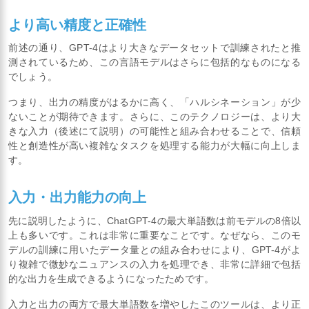
より高い精度と正確性
前述の通り、GPT-4はより大きなデータセットで訓練されたと推
測されているため、この言語モデルはさらに包括的なものになる
でしょう。
つまり、出力の精度がはるかに高く、「ハルシネーション」が少
ないことが期待できます。さらに、このテクノロジーは、より大
きな入力（後述にて説明）の可能性と組み合わせることで、信頼
性と創造性が高い複雑なタスクを処理する能力が大幅に向上しま
す。
入力・出力能力の向上
先に説明したように、ChatGPT-4の最大単語数は前モデルの8倍以
上も多いです。これは非常に重要なことです。なぜなら、このモ
デルの訓練に用いたデータ量との組み合わせにより、GPT-4がよ
り複雑で微妙なニュアンスの入力を処理でき、非常に詳細で包括
的な出力を生成できるようになったためです。
入力と出力の両方で最大単語数を増やしたこのツールは、より正