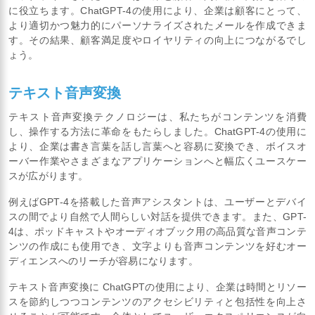
に役立ちます。ChatGPT-4の使用により、企業は顧客にとって、
より適切かつ魅力的にパーソナライズされたメールを作成できま
す。その結果、顧客満足度やロイヤリティの向上につながるでし
ょう。
テキスト音声変換
テキスト音声変換テクノロジーは、私たちがコンテンツを消費
し、操作する方法に革命をもたらしました。ChatGPT-4の使用に
より、企業は書き言葉を話し言葉へと容易に変換でき、ボイスオ
ーバー作業やさまざまなアプリケーションへと幅広くユースケー
スが広がります。
例えばGPT-4を搭載した音声アシスタントは、ユーザーとデバイ
スの間でより自然で人間らしい対話を提供できます。また、GPT-
4は、ポッドキャストやオーディオブック用の高品質な音声コンテ
ンツの作成にも使用でき、文字よりも音声コンテンツを好むオー
ディエンスへのリーチが容易になります。
テキスト音声変換に ChatGPTの使用により、企業は時間とリソー
スを節約しつつコンテンツのアクセシビリティと包括性を向上さ