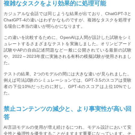
複雑なタスクをより効果的に処理可能
カジュアルな会話では同じような結果が出ており、ChatGPT-3と
ChatGPT-4の違いはわずかなものですが、複雑なタスクを処理す
る場合に本当の違いが明らかになります。
この違いを比較するために、OpenAIは人間が設計した試験をシミ
ュレートするさまざまなテストを実施しました。オリンピアード
試験やAPの自由記述問題など一般に公開されている最新の試験
や、2022～2023年度に実施される有料の模擬試験が使用されまし
た。
テストの結果、2つのモデルの間には大きな違いが見られました。
例えば司法試験のシミュレーションでは、GPT-3.5のスコアは受験
者の下位10%だったのに対し、GPT-4のスコアは上位10%でし
た。
禁止コンテンツの減少と、より事実性が高い回
答
AI言語モデルの使用が増え続けるにつれ、モデル設計において安
全性と倫理性を優先することがますます重要になっています。そ