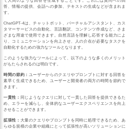
て人間のような回答を生成することです。これには質問への回
答、情報の提供、会話への参加、テキストの生成などが含まれま
す。
ChatGPT-4は、チャットボット、バーチャルアシスタント、カス
タマーサービスの自動化、言語翻訳、コンテンツ作成など、さま
ざまな用途で使用できます。自然言語を理解し応答する能力によ
り、コミュニケーションを向上させ、人の介在が必要なタスクを
自動化するための強力なツールとなります。
このような強力なツールによって、以下のような多くのメリット
がもたらされるのは明白です。
時間の節約：
ユーザーからのクエリやプロンプトに対する回答を
素早く生成できるため、ユーザーと開発者の両方の時間を節約で
きます。
一貫性：
同じようなクエリに対して一貫した回答を提供できるた
め、エラーを減らし、全体的なユーザーエクスペリエンスを向上
させることができます。
拡張性：
大量のクエリやプロンプトを同時に処理できるため、あ
らゆる規模の企業や組織にとって拡張性が高いソリューションに