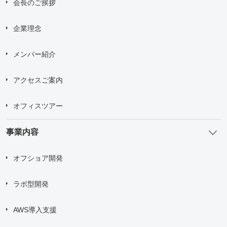
会長のご挨拶
Drag and drop files here or
Browse Files
企業理念
Upload upto
5
Files.
Max File Size:
2 MB
メンバー紹介
すべての
*
必須項目に入力してください。
アクセスご案内
問い合わせにあたり、
「個人情報の取り扱い について」
に
オフィスツアー
同意する
事業内容
送信する
オフショア開発
ラボ型開発
AWS導入支援