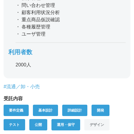
・ 問い合わせ管理
・ 顧客利用状況分析
・ 重点商品仮説確認
・ 各種履歴管理
・ ユーザ管理
利用者数
2000人
#流通／卸・小売
受託内容
要件定義
基本設計
詳細設計
開発
テスト
公開
運用・保守
デザイン