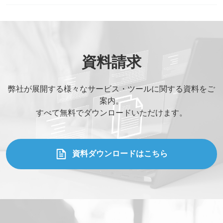
*
必須記入事項
貴社名
*
資料請求
お名前
*
弊社が展開する様々なサービス・ツールに関する資料をご
案内。
すべて無料でダウンロードいただけます。
部署名
*
役職
*
資料ダウンロードはこちら
メールアドレス
*