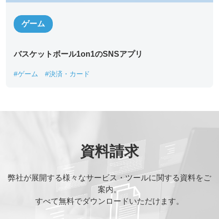
ゲーム
部署名
*
バスケットボール1on1のSNSアプリ
役職
*
#ゲーム
#決済・カード
メールアドレス
*
ご連絡先電話番号
*
資料請求
弊社が展開する様々なサービス・ツールに関する資料をご
ご相談の種類
*
案内。
すべて無料でダウンロードいただけます。