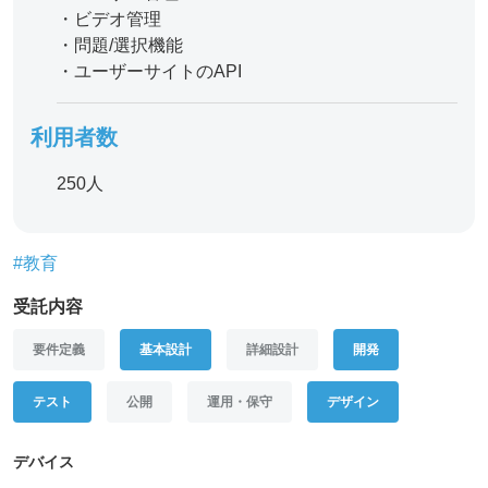
・ビデオ管理
・問題/選択機能
・ユーザーサイトのAPI
利用者数
250人
#教育
受託内容
要件定義
基本設計
詳細設計
開発
テスト
公開
運用・保守
デザイン
デバイス