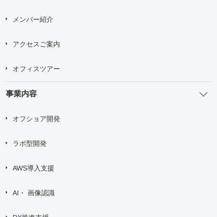
メンバー紹介
Upload upto
5
Files.
Max File Size:
2 MB
アクセスご案内
すべての
*
必須項目に入力してください。
オフィスツアー
問い合わせにあたり、
「個人情報の取り扱い について」
に
同意する
事業内容
オフショア開発
送信する
ラボ型開発
AWS導入支援
AI・ 画像認識