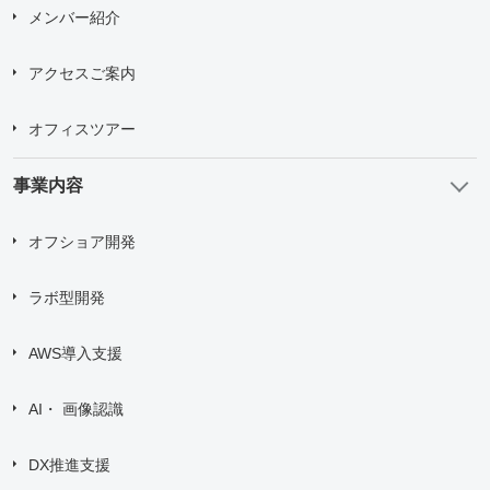
メンバー紹介
Upload upto
5
Files.
Max File Size:
2 MB
アクセスご案内
すべての
*
必須項目に入力してください。
オフィスツアー
問い合わせにあたり、
「個人情報の取り扱い について」
に
事業内容
同意する
オフショア開発
送信する
ラボ型開発
AWS導入支援
AI・ 画像認識
DX推進支援