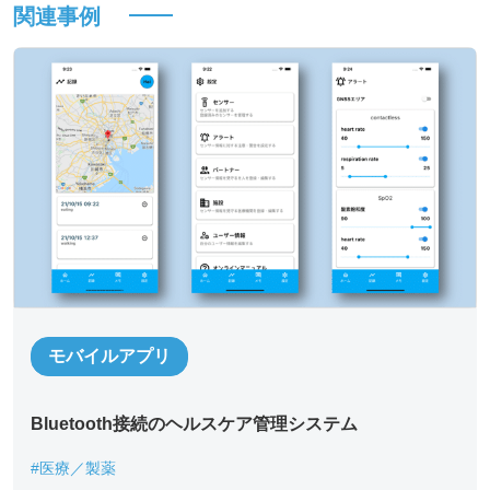
関連事例
*
必須記入事項
貴社名
*
モバイルアプリ
お名前
*
Bluetooth接続のヘルスケア管理システム
部署名
*
#医療／製薬