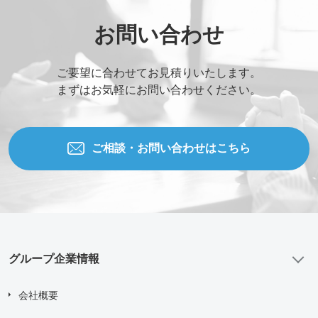
お問い合わせ内容
お問い合わせ
ご要望に合わせてお見積りいたします。
添付ファイル (合計10MBまでの添付ファイルが送信できま
まずはお気軽にお問い合わせください。
す。)
Drag and drop files here or
Browse Files
ご相談・お問い合わせはこちら
Upload upto
5
Files.
Max File Size:
2 MB
すべての
*
必須項目に入力してください。
グループ企業情報
問い合わせにあたり、
「個人情報の取り扱い について」
に
同意する
会社概要