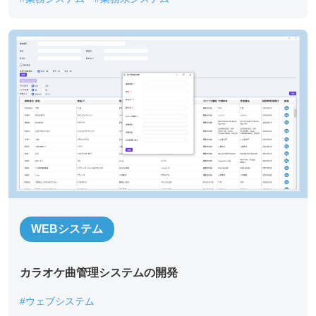
お名前
*
部署名
*
役職
*
メールアドレス
*
WEBシステム
カラオケ曲管理システムの開発
ご連絡先電話番号
*
#ウェブシステム