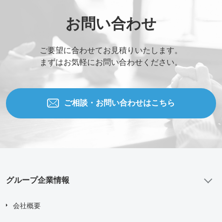
Upload upto
5
Files.
Max File Size:
2 MB
お問い合わせ
すべての
*
必須項目に入力してください。
ご要望に合わせてお見積りいたします。
問い合わせにあたり、
「個人情報の取り扱い について」
に
まずはお気軽にお問い合わせください。
同意する
送信する
ご相談・お問い合わせはこちら
グループ企業情報
会社概要