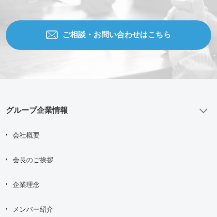
ご相談の種類
*
ご相談・お問い合わせはこちら
当社WEBサイトを知った経緯
お問い合わせ内容
グループ企業情報
会社概要
添付ファイル (合計10MBまでの添付ファイルが送信できま
会長のご挨拶
す。)
企業理念
Drag and drop files here or
Browse Files
メンバー紹介