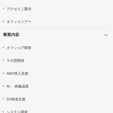
Upload upto
5
Files.
Max File Size:
2 MB
アクセスご案内
すべての
*
必須項目に入力してください。
オフィスツアー
事業内容
問い合わせにあたり、
「個人情報の取り扱い について」
に
同意する
オフショア開発
送信する
ラボ型開発
AWS導入支援
AI・ 画像認識
DX推進支援
システム開発