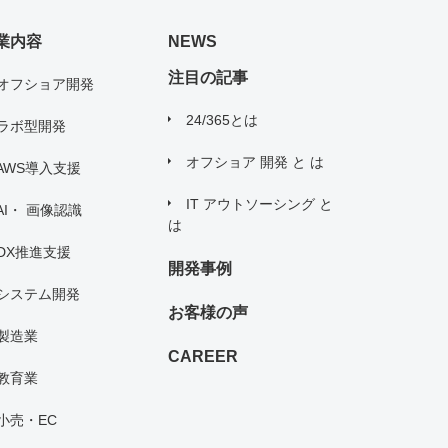
扱い について」
に同意する
業内容
NEWS
送信する
注目の記事
オフショア開発
24/365とは
ラボ型開発
オフショア 開発 と は
AWS導入支援
IT アウトソーシング と
AI・ 画像認識
は
DX推進支援
開発事例
システム開発
お客様の声
製造業
CAREER
教育業
小売・EC