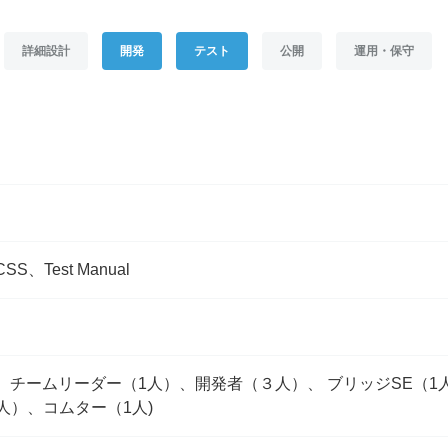
詳細設計
開発
テスト
公開
運用・保守
お名前
*
部署名
*
メールアドレス
*
CSS、Test Manual
ご連絡先電話番号
*
、チームリーダー（1人）、開発者（３人）、 ブリッジSE（1
ご相談の種類
*
人）、コムター（1人)