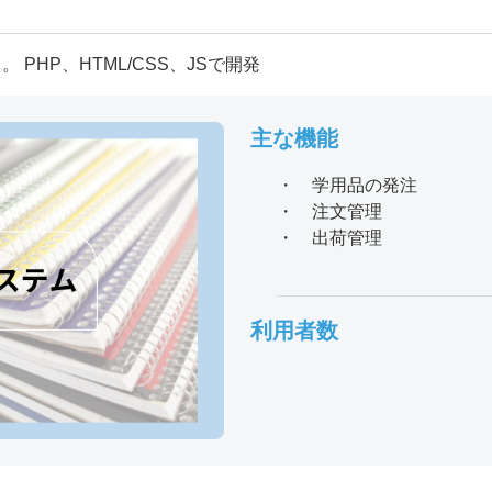
HP、HTML/CSS、JSで開発​
主な機能
・ 学用品の発注
・ 注文管理
・ 出荷管理
利用者数
貴社名
*