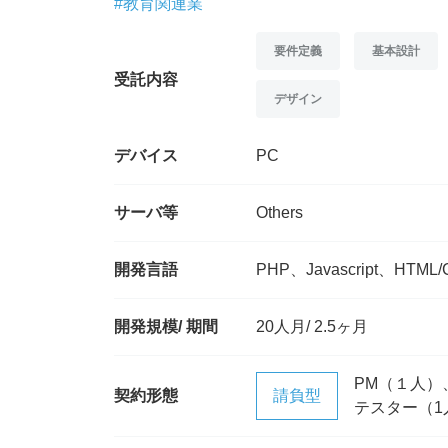
#教育関連業
要件定義
基本設計
受託内容
デザイン
デバイス
PC
サーバ等
Others
開発言語
PHP、Javascript、HTML/
開発規模/ 期間
20人月/ 2.5ヶ月
PM（１人）
契約形態
請負型
テスター（1