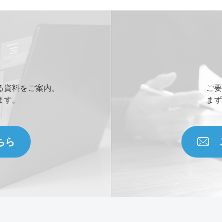
当社WEBサイトを知った経緯
お問い合わせ内容
る資料をご案内。
ご要
ます。
まず
添付ファイル (合計10MBまでの添付フ
ちら
Drag and drop files 
Upload upto
5
File
すべての
*
必須項目に入力してください