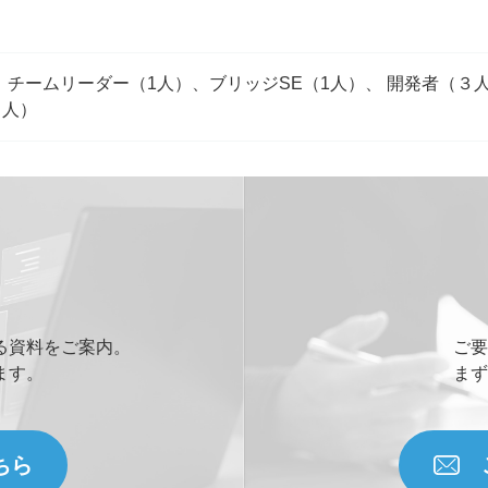
ご相談の種類
*
）、チームリーダー（1人）、ブリッジSE（1人）、 開発者（３
当社WEBサイトを知った経緯
１人）
お問い合わせ内容
添付ファイル (合計10MBまでの添付フ
る資料をご案内。
ご要
ます。
まず
Drag and drop files 
ちら
Upload upto
5
File