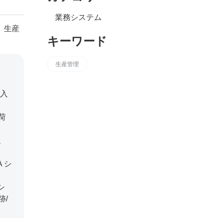
業務システム
、生産
キーワード
生産管理
を入
荷
、
 シ
シ
跡/