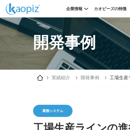
企業情報
カオピーズの特徴
開発事例
実績紹介
開発事例
工場生産
業務システム
工場生産ラインの進