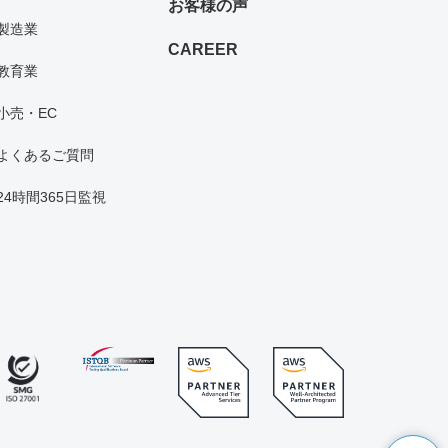
お客様の声
製造業
CAREER
教育業
小売・EC
よくあるご質問
24時間365日監視