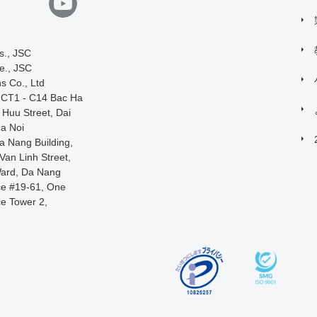
s., JSC
e., JSC
s Co., Ltd
, CT1 - C14 Bac Ha
o Huu Street, Dai
a Noi
a Nang Building,
an Linh Street,
ard, Da Nang
ce #19-61, One
ce Tower 2,