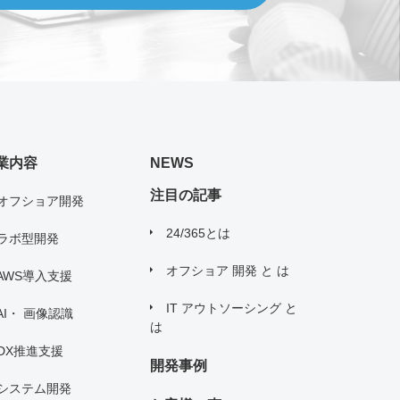
。
扱い について」
に同意する
送信する
業内容
NEWS
注目の記事
オフショア開発
24/365とは
ラボ型開発
オフショア 開発 と は
AWS導入支援
IT アウトソーシング と
AI・ 画像認識
は
DX推進支援
開発事例
システム開発