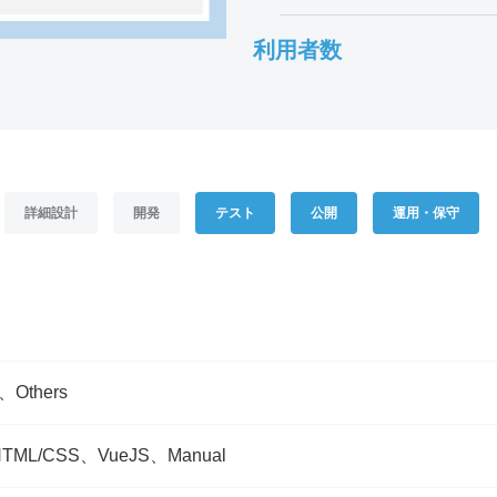
利用者数
貴社名
*
お名前
*
詳細設計
開発
テスト
公開
運用・保守
部署名
*
メールアドレス
*
、Others
ご連絡先電話番号
*
HTML/CSS、VueJS、Manual