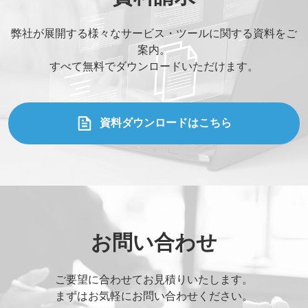
弊社が展開する様々なサービス・ツールに関する資料をご
案内。
当社WEBサイトを知った経緯
すべて無料でダウンロードいただけます。
お問い合わせ内容
資料ダウンロードはこちら
添付ファイル (合計10MBまでの添付ファイルが送信できま
す。)
お問い合わせ
Drag and drop files here or
Browse Files
ご要望に合わせてお見積りいたします。
Upload upto
5
Files.
Max File Size:
2 MB
まずはお気軽にお問い合わせください。