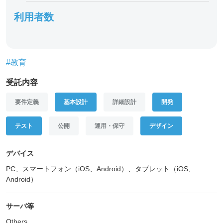
利用者数
#教育
受託内容
要件定義
基本設計
詳細設計
開発
テスト
公開
運用・保守
デザイン
デバイス
PC、スマートフォン（iOS、Android）、タブレット（iOS、
Android）
サーバ等
Others