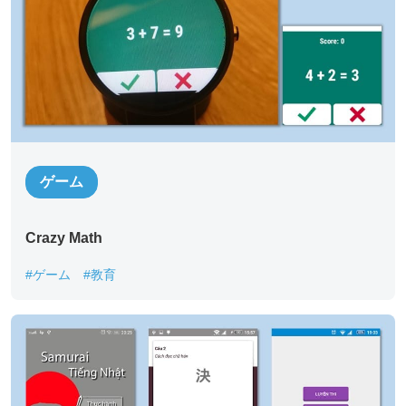
ゲーム
Crazy Math
#ゲーム
#教育
*
必須記入事項
貴社名
*