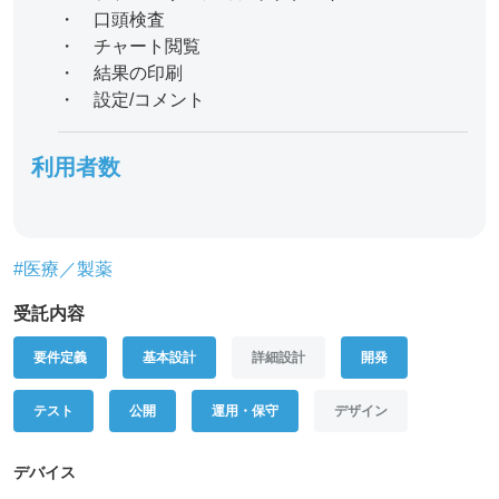
・ 口頭検査
・ チャート閲覧
・ 結果の印刷
・ 設定/コメント
利用者数
#医療／製薬
受託内容
要件定義
基本設計
詳細設計
開発
テスト
公開
運用・保守
デザイン
デバイス