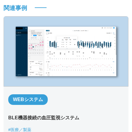
関連事例
*
必須記入事項
貴社名
*
お名前
*
WEBシステム
BLE機器接続の血圧監視システム
部署名
*
#医療／製薬