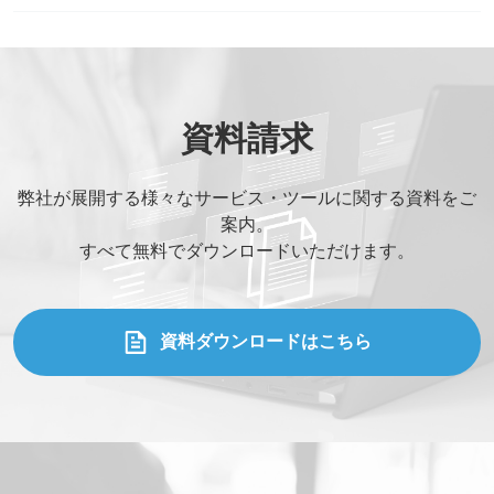
*
必須記入事項
貴社名
*
資料請求
お名前
*
弊社が展開する様々なサービス・ツールに関する資料をご
案内。
すべて無料でダウンロードいただけます。
部署名
*
役職
*
資料ダウンロードはこちら
メールアドレス
*