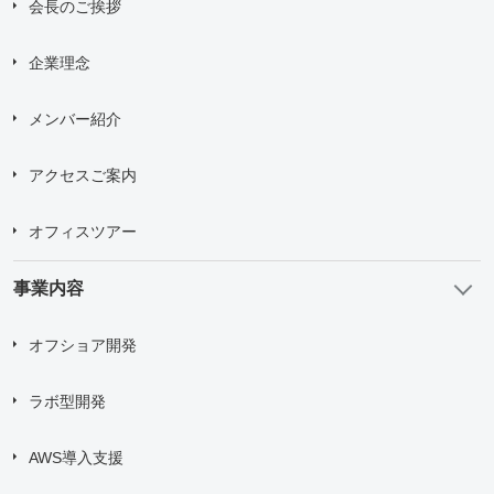
会長のご挨拶
Drag and drop files here or
Browse Files
企業理念
Upload upto
5
Files.
Max File Size:
2 MB
メンバー紹介
すべての
*
必須項目に入力してください。
アクセスご案内
問い合わせにあたり、
「個人情報の取り扱い について」
に
オフィスツアー
同意する
事業内容
送信する
オフショア開発
ラボ型開発
AWS導入支援