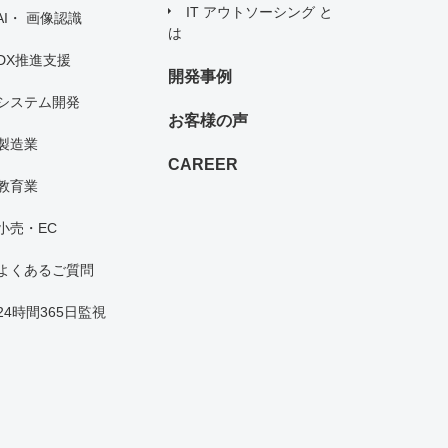
IT アウトソーシング と
AI・ 画像認識
は
DX推進支援
開発事例
システム開発
お客様の声
製造業
CAREER
教育業
小売・EC
よくあるご質問
24時間365日監視