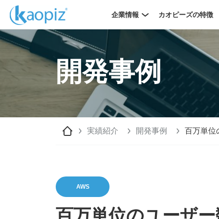
企業情報
カオピーズの特徴
開発事例
実績紹介
開発事例
百万単位
AWS
百万単位のユーザー