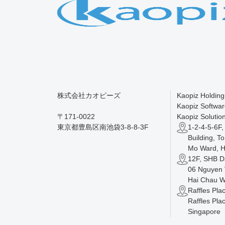
株式会社カオピーズ
Kaopiz Holding
Kaopiz Softwar
〒171-0022
Kaopiz Solution
東京都豊島区南池袋3-8-8-3F
1-2-4-5-6F
Building, T
Mo Ward, H
12F, SHB D
06 Nguyen V
Hai Chau W
Raffles Pla
Raffles Pla
Singapore