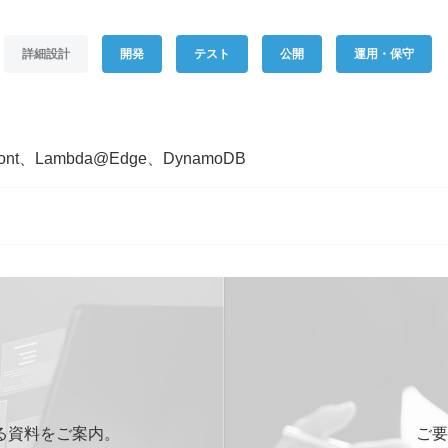
部署名
*
詳細設計
開発
テスト
公開
運用・保守
メールアドレス
*
ont、Lambda@Edge、DynamoDB
ご連絡先電話番号
*
ご相談の種類
*
当社WEBサイトを知った経緯
る資料をご案内。
ご要