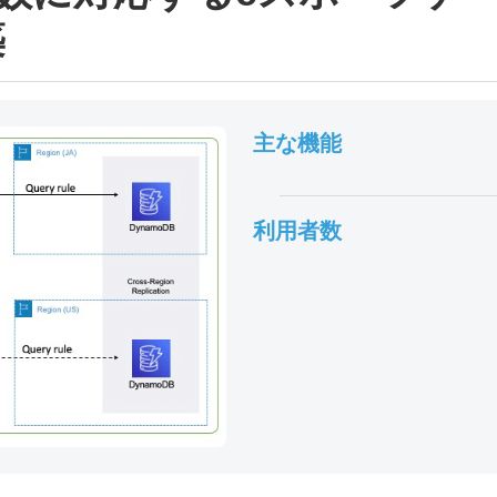
築
主な機能
利用者数
貴社名
*
お名前
*