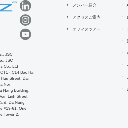
メンバー紹介
アクセスご案内
オフィスツアー
s., JSC
e., JSC
s Co., Ltd
, CT1 - C14 Bac Ha
o Huu Street, Dai
a Noi
a Nang Building,
an Linh Street,
ard, Da Nang
ce #19-61, One
ce Tower 2,