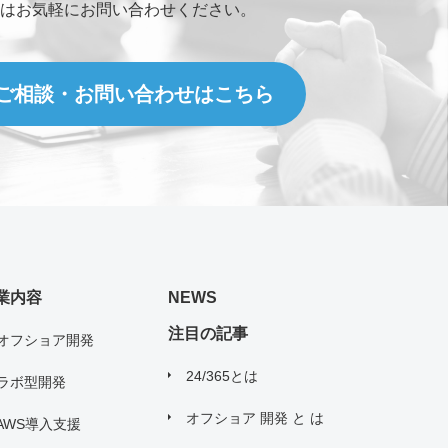
はお気軽にお問い合わせください。
ご相談・お問い合わせはこちら
ァイルが送信できます。)
here or
Browse Files
s.
Max File Size:
2 MB
。
業内容
NEWS
注目の記事
オフショア開発
扱い について」
に同意する
24/365とは
ラボ型開発
オフショア 開発 と は
AWS導入支援
送信する