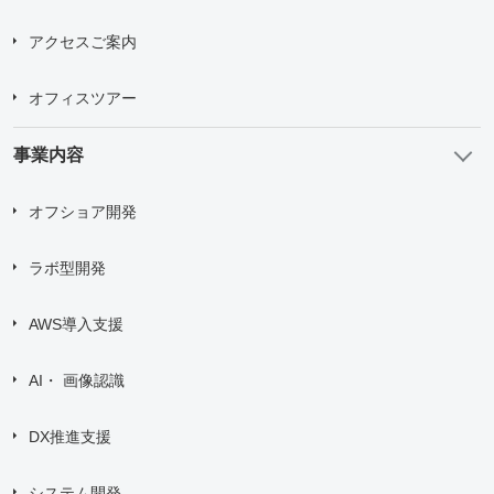
Upload upto
5
Files.
Max File Size:
2 MB
アクセスご案内
すべての
*
必須項目に入力してください。
オフィスツアー
事業内容
問い合わせにあたり、
「個人情報の取り扱い について」
に
同意する
オフショア開発
送信する
ラボ型開発
AWS導入支援
AI・ 画像認識
DX推進支援
システム開発