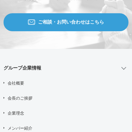
ご相談の種類
*
ご相談・お問い合わせはこちら
当社WEBサイトを知った経緯
お問い合わせ内容
グループ企業情報
会社概要
添付ファイル (合計10MBまでの添付ファイルが送信できま
会長のご挨拶
す。)
企業理念
Drag and drop files here or
Browse Files
メンバー紹介