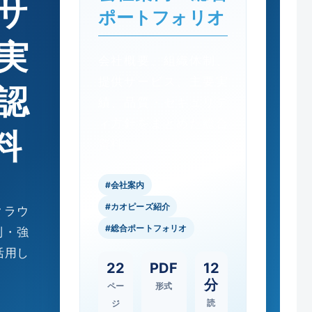
サ
ポートフォリオ
実
会社概要、組織体制、
提供サービス、主要実
認
績、品質・セキュリテ
ィ方針をまとめた総合
料
資料
#会社案内
#カオピーズ紹介
クラウ
#総合ポートフォリオ
制・強
活用し
22
PDF
12
分
ペー
形式
読
ジ