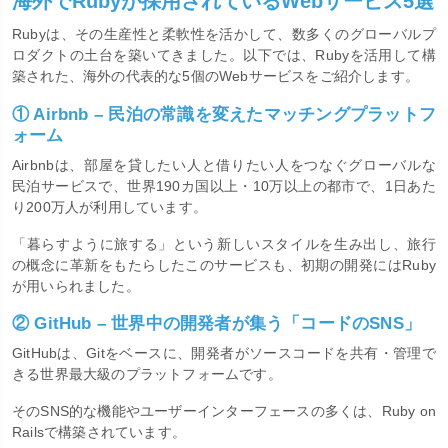
海外でRubyが採用されているWebサービス5選
Rubyは、その生産性と柔軟性を活かして、数多くのグローバルプ
ロダクトの土台を築いてきました。以下では、Rubyを活用して構
築された、海外の代表的な5個のWebサービスをご紹介します。
① Airbnb – 民泊の常識を変えたマッチングプラットフ
ォーム
Airbnbは、部屋を貸したい人と借りたい人をつなぐグローバルな
民泊サービスで、世界190カ国以上・10万以上の都市で、1日あた
り200万人が利用しています。
「暮らすように旅する」という新しいスタイルを生み出し、旅行
の概念に革新をもたらしたこのサービスも、初期の開発にはRuby
が用いられました。
② GitHub – 世界中の開発者が集う「コードのSNS」
GitHubは、Gitをベースに、開発者がソースコードを共有・管理で
きる世界最大級のプラットフォームです。
そのSNS的な機能やユーザーインターフェースの多くは、Ruby on
Railsで構築されています。