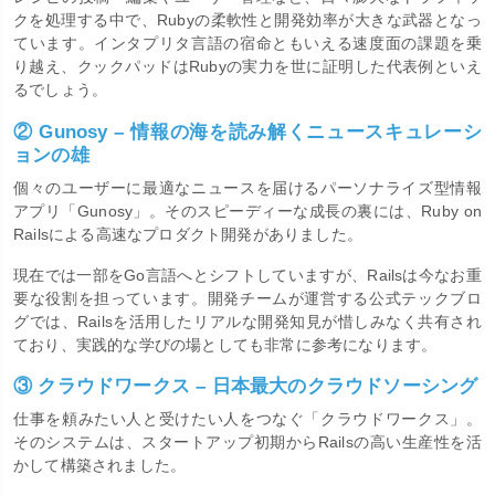
クを処理する中で、Rubyの柔軟性と開発効率が大きな武器となっ
ています。インタプリタ言語の宿命ともいえる速度面の課題を乗
り越え、クックパッドはRubyの実力を世に証明した代表例といえ
るでしょう。
② Gunosy – 情報の海を読み解くニュースキュレーシ
ョンの雄
個々のユーザーに最適なニュースを届けるパーソナライズ型情報
アプリ「Gunosy」。そのスピーディーな成長の裏には、Ruby on
Railsによる高速なプロダクト開発がありました。
現在では一部をGo言語へとシフトしていますが、Railsは今なお重
要な役割を担っています。開発チームが運営する公式テックブロ
グでは、Railsを活用したリアルな開発知見が惜しみなく共有され
ており、実践的な学びの場としても非常に参考になります。
③ クラウドワークス – 日本最大のクラウドソーシング
仕事を頼みたい人と受けたい人をつなぐ「クラウドワークス」。
そのシステムは、スタートアップ初期からRailsの高い生産性を活
かして構築されました。