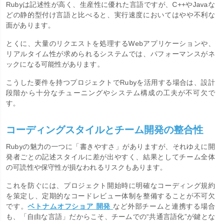
Rubyは記述性が高く、生産性に優れた言語ですが、C++やJavaな
どの静的型付け言語と比べると、実行速度においてはやや不利な
面があります。
とくに、大量のリクエストを処理するWebアプリケーションや、
リアルタイム性が求められるシステムでは、パフォーマンスがネ
ックになる可能性があります。
こうした要件を持つプロジェクトでRubyを活用する場合は、設計
段階から十分なチューニングやシステム構成の工夫が不可欠で
す。
コーディングスタイルとチーム開発の整合性
Rubyの魅力の一つに「書きやすさ」がありますが、それゆえに開
発者ごとの記述スタイルに差が出やすく、結果としてチーム全体
の可読性や保守性が損なわれるリスクもあります。
これを防ぐには、プロジェクト開始時に明確なコーディング規約
を策定し、定期的なコードレビュー体制を整備することが不可欠
です。
ベトナムオフショア 開発
など外部チームと連携する場合
も、「自由な言語」だからこそ、チームでの“共通言語化”が鍵とな