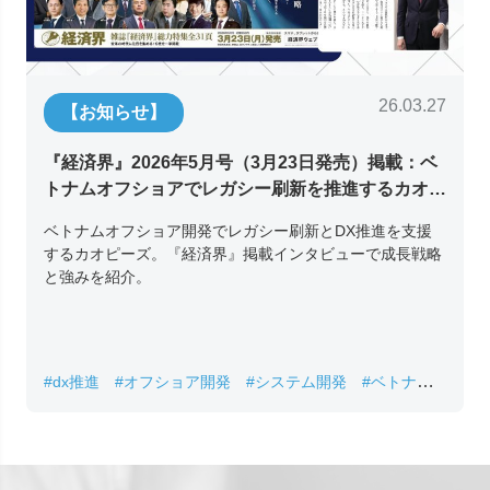
26.03.27
【お知らせ】
『経済界』2026年5月号（3月23日発売）掲載：ベ
トナムオフショアでレガシー刷新を推進するカオピ
ーズ代表取締役チン・コン・フアンの挑戦
ベトナムオフショア開発でレガシー刷新とDX推進を支援
するカオピーズ。『経済界』掲載インタビューで成長戦略
と強みを紹介。
#dx推進
#オフショア開発
#システム開発
#ベトナムIT
#レガシーシステム刷新