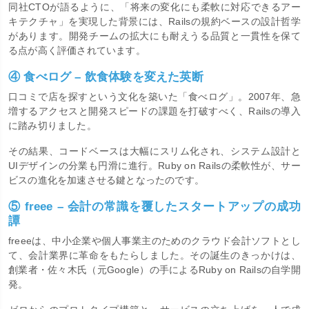
同社CTOが語るように、「将来の変化にも柔軟に対応できるアー
キテクチャ」を実現した背景には、Railsの規約ベースの設計哲学
があります。開発チームの拡大にも耐えうる品質と一貫性を保て
る点が高く評価されています。
④ 食べログ – 飲食体験を変えた英断
口コミで店を探すという文化を築いた「食べログ」。2007年、急
増するアクセスと開発スピードの課題を打破すべく、Railsの導入
に踏み切りました。
その結果、コードベースは大幅にスリム化され、システム設計と
UIデザインの分業も円滑に進行。Ruby on Railsの柔軟性が、サー
ビスの進化を加速させる鍵となったのです。
⑤ freee – 会計の常識を覆したスタートアップの成功
譚
freeeは、中小企業や個人事業主のためのクラウド会計ソフトとし
て、会計業界に革命をもたらしました。その誕生のきっかけは、
創業者・佐々木氏（元Google）の手によるRuby on Railsの自学開
発。