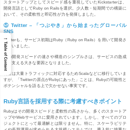
スタートアップとしてスピード感を重視していたKickstarterは、
開発言語としてRuby on Railsを選択。少人数・短期間での構築に
おいて、その柔軟性と即応性が力を発揮しました。
⑤ Twitter – 「つぶやき」から始まったグローバル
SNS
→
Twitterも、サービス初期はRuby（Ruby on Rails）を用いて開発さ
Table of Content
れていました。
その開発スピードの速さや構造のシンプルさは、サービスの急成
長を支える大きな要因となりました。
現在は大量トラフィックに対応するためScalaなどに移行していま
すが、「Twitterの原点がRubyにあった」ことは、Rubyの可能性と
ポテンシャルを語る上で欠かせない事実です。
Ruby言語を採用する際に考慮すべきポイント
Rubyはその開発スピードと柔軟性の高さから、多くのスタートア
ップやWebサービスに愛用されています。しかし、すべてのプロ
ジェクトにとって最適解とは限りません。特に、スケーラビリテ
ィや長期運用が求められる大規模システムでは、導入前に慎重な