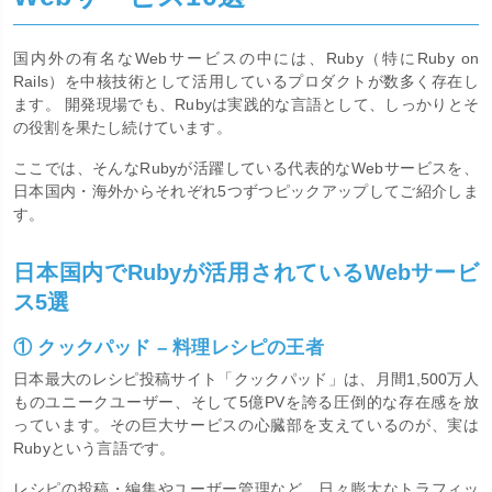
国内外の有名なWebサービスの中には、Ruby（特にRuby on
Rails）を中核技術として活用しているプロダクトが数多く存在し
ます。 開発現場でも、Rubyは実践的な言語として、しっかりとそ
の役割を果たし続けています。
ここでは、そんなRubyが活躍している代表的なWebサービスを、
日本国内・海外からそれぞれ5つずつピックアップしてご紹介しま
す。
日本国内でRubyが活用されているWebサービ
ス5選
① クックパッド – 料理レシピの王者
日本最大のレシピ投稿サイト「クックパッド」は、月間1,500万人
ものユニークユーザー、そして5億PVを誇る圧倒的な存在感を放
っています。その巨大サービスの心臓部を支えているのが、実は
Rubyという言語です。
レシピの投稿・編集やユーザー管理など、日々膨大なトラフィッ