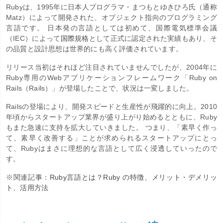
Rubyは、1995年に日本人プログラマ・まつもとゆきひろ氏（通称
Matz）によって開発された、オブジェクト指向のプログラミング
言語です。 日本発の言語としては初めて、国際電気標準会議
（IEC）によって
国際規格
として正式に認定された実績もあり、そ
の品質と設計思想は世界的にも高く評価されています。
リリース当初はそれほど注目されていませんでしたが、2004年に
Ruby専用のWebアプリケーションフレームワーク「Ruby on
Rails（Rails）」が登場したことで、状況は一変しました。
Railsの登場により、開発スピードと生産性が飛躍的に向上。2010
年頃からスタートアップ業界が盛り上がり始めるとともに、Ruby
もまた急速に支持を拡大していきました。 つまり、「素早く作っ
て、素早く改善する」ことが求められるスタートアップにとっ
て、Rubyはまさに理想的な言語として広く浸透していったので
す。
※関連記事：
Ruby言語とは？Ruby の特徴、メリット・デメリッ
ト、活用方法