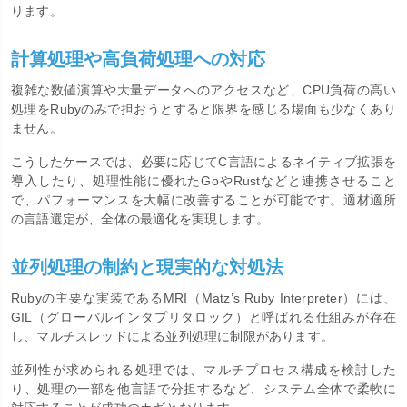
ります。
計算処理や高負荷処理への対応
複雑な数値演算や大量データへのアクセスなど、CPU負荷の高い
処理をRubyのみで担おうとすると限界を感じる場面も少なくあり
ません。
こうしたケースでは、必要に応じてC言語によるネイティブ拡張を
導入したり、処理性能に優れたGoやRustなどと連携させること
で、パフォーマンスを大幅に改善することが可能です。適材適所
の言語選定が、全体の最適化を実現します。
並列処理の制約と現実的な対処法
Rubyの主要な実装であるMRI（Matz’s Ruby Interpreter）には、
GIL（グローバルインタプリタロック）と呼ばれる仕組みが存在
し、マルチスレッドによる並列処理に制限があります。
並列性が求められる処理では、マルチプロセス構成を検討した
り、処理の一部を他言語で分担するなど、システム全体で柔軟に