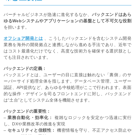
バーチャルビジネスが急速に進化するなか、
バックエンドはあら
ゆるWebシステムやアプリケーションの基盤として不可欠な役割
を担います。
オフショア開発とは
、こうしたバックエンドを含むシステム開発
業務を海外の開発拠点と連携しながら進める手法であり、近年で
はコスト最適化だけでなく、高度な技術力を確保する選択肢とし
ても注目されています。
バックエンドの定義：
バックエンドとは、ユーザーの目に直接は触れない「裏側」のサ
ーバーサイド処理全体を指します。データベース管理、ユーザー
認証、API提供など、あらゆる中核処理がここで行われます。表面
的な操作・デザインを司るフロントエンドに対し、バックエンド
は“土台”としてシステム全体を機能させます。
バックエンドの重要性：
–
業務自動化・効率化：
複雑なロジックを安定かつ迅速に実行
し、DXや業務改革の推進を実現
–
セキュリティと信頼性：
機密情報を守り、不正アクセス防止や