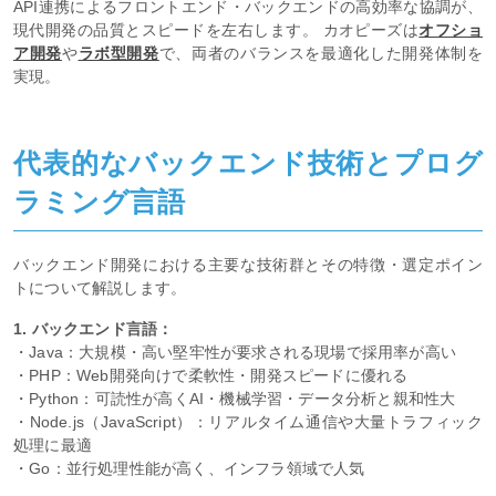
API連携によるフロントエンド・バックエンドの高効率な協調が、
現代開発の品質とスピードを左右します。 カオピーズは
オフショ
ア開発
や
ラボ型開発
で、両者のバランスを最適化した開発体制を
実現。
代表的なバックエンド技術とプログ
ラミング言語
バックエンド開発における主要な技術群とその特徴・選定ポイン
トについて解説します。
1. バックエンド言語：
・Java：大規模・高い堅牢性が要求される現場で採用率が高い
・PHP：Web開発向けで柔軟性・開発スピードに優れる
・Python：可読性が高くAI・機械学習・データ分析と親和性大
・Node.js（JavaScript）：リアルタイム通信や大量トラフィック
処理に最適
・Go：並行処理性能が高く、インフラ領域で人気