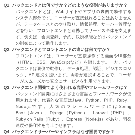
Q1. バックエンドとは何ですか？どのような役割がありますか？
バックエンドとは、Webサイトやアプリの裏側で動作する
システム部分です。ユーザーが直接触れることはありません
が、データベースとのやり取り、情報処理、サーバー管理な
どを行い、フロントエンドと連携してサービス全体を支えま
す。例えば、会員登録、予約、決済機能などはバックエンド
の制御によって動作します。
Q2. バックエンドとフロントエンドの違いは何ですか？
フロントエンドは、ユーザーが直接操作する画面やUI部分
（HTML、CSS、JavaScriptなど）を指します。一方、バッ
クエンドは裏側で動作し、データ処理、認証、ビジネスロジ
ック、API連携を担います。両者が連携することで、ユーザ
ーがスムーズかつ安全にサービスを利用できます。
Q3. バックエンド開発でよく使われる言語やフレームワークは？
バックエンド開発にはさまざまな言語とフレームワークが使
用されます。代表的な言語はJava、Python、PHP、Ruby、
Node.jsです。人気のフレームワークにはSpring
Boot（Java）、Django（Python）、Laravel（PHP）、
Ruby on Rails（Ruby）、Express（Node.js）があり、開発
速度や保守性を向上させます。
Q4. バックエンドサーバーやインフラはなぜ重要ですか？