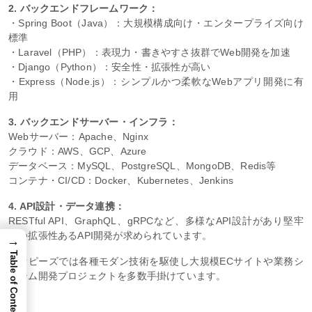
2. バックエンドフレームワーク：
・Spring Boot（Java）：大規模構成向け・エンタープライズ向け
標準
・Laravel（PHP）：表現力・書きやすさ抜群でWeb開発を加速
・Django（Python）：安全性・拡張性が高い
・Express（Node.js）：シンプルかつ柔軟なWebアプリ開発に有
用
3. バックエンドサーバー・インフラ：
Webサーバー：Apache、Nginx
クラウド：AWS、GCP、Azure
データベース：MySQL、PostgreSQL、MongoDB、Redis等
コンテナ・CI/CD：Docker、Kubernetes、Jenkins
4. API設計・データ連携：
RESTful API、GraphQL、gRPCなど、多様なAPI設計があり堅牢
かつ拡張性あるAPI開発が求められています。
→
Table of Content
カオピーズでは各種モダン技術を駆使し大規模ECサイトや業務シ
ステム開発プロジェクトを多数手掛けています。