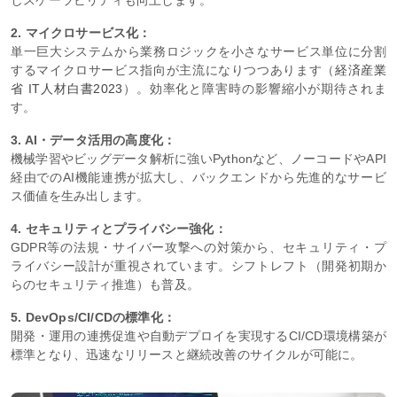
2. マイクロサービス化：
単一巨大システムから業務ロジックを小さなサービス単位に分割
するマイクロサービス指向が主流になりつつあります（
経済産業
省 IT人材白書2023
）。効率化と障害時の影響縮小が期待されま
す。
3. AI・データ活用の高度化：
機械学習やビッグデータ解析に強いPythonなど、ノーコードやAPI
経由でのAI機能連携が拡大し、バックエンドから先進的なサービ
ス価値を生み出します。
4. セキュリティとプライバシー強化：
GDPR等の法規・サイバー攻撃への対策から、セキュリティ・プ
ライバシー設計が重視されています。シフトレフト（開発初期か
らのセキュリティ推進）も普及。
5. DevOps/CI/CDの標準化：
開発・運用の連携促進や自動デプロイを実現するCI/CD環境構築が
標準となり、迅速なリリースと継続改善のサイクルが可能に。