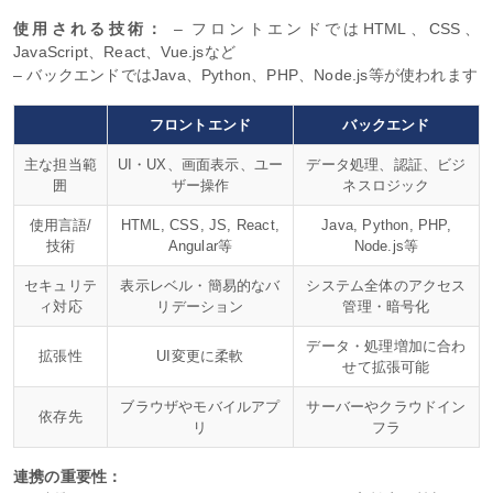
使用される技術：
– フロントエンドではHTML、CSS、
JavaScript、React、Vue.jsなど
– バックエンドではJava、Python、PHP、Node.js等が使われます
フロントエンド
バックエンド
主な担当範
UI・UX、画面表示、ユー
データ処理、認証、ビジ
囲
ザー操作
ネスロジック
使用言語/
HTML, CSS, JS, React,
Java, Python, PHP,
技術
Angular等
Node.js等
セキュリテ
表示レベル・簡易的なバ
システム全体のアクセス
ィ対応
リデーション
管理・暗号化
データ・処理増加に合わ
拡張性
UI変更に柔軟
せて拡張可能
ブラウザやモバイルアプ
サーバーやクラウドイン
依存先
リ
フラ
連携の重要性：