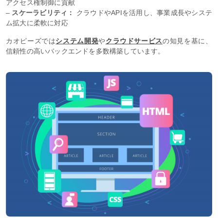
アクセス権制御に貢献
–
スケーラビリティ：
クラウドやAPIを活用し、事業成長やシステ
ム拡大に柔軟に対応
カオピーズでは
システム開発
や
クラウドサービス
の知見を基に、
信頼性の高いバックエンドを多数構築しています。