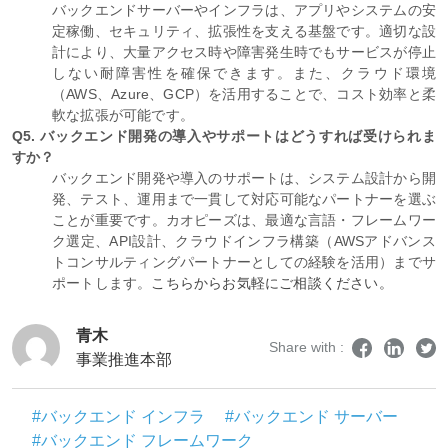
バックエンドサーバーやインフラは、アプリやシステムの安
定稼働、セキュリティ、拡張性を支える基盤です。適切な設
計により、大量アクセス時や障害発生時でもサービスが停止
しない耐障害性を確保できます。また、クラウド環境
（AWS、Azure、GCP）を活用することで、コスト効率と柔
軟な拡張が可能です。
Q5. バックエンド開発の導入やサポートはどうすれば受けられま
すか？
バックエンド開発や導入のサポートは、システム設計から開
発、テスト、運用まで一貫して対応可能なパートナーを選ぶ
ことが重要です。カオピーズは、最適な言語・フレームワー
ク選定、API設計、クラウドインフラ構築（AWSアドバンス
トコンサルティングパートナーとしての経験を活用）までサ
ポートします。
こちらからお気軽にご相談ください。
青木
Share with :
事業推進本部
#バックエンド インフラ
#バックエンド サーバー
#バックエンド フレームワーク