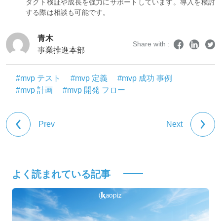
ダクト検証や成長を強力にサポートしています。導入を検討
する際は相談も可能です。
青木
Share with :
事業推進本部
#mvp テスト
#mvp 定義
#mvp 成功 事例
#mvp 計画
#mvp 開発 フロー
Prev
Next
よく読まれている記事