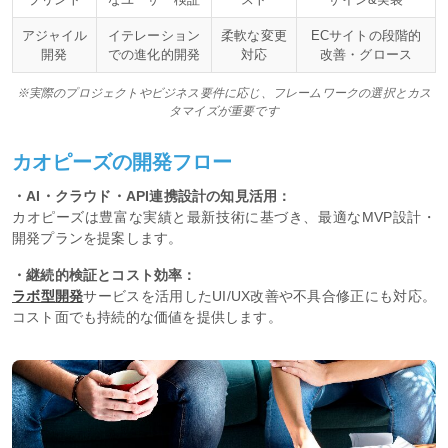
アジャイル
イテレーション
柔軟な変更
ECサイトの段階的
開発
での進化的開発
対応
改善・グロース
※実際のプロジェクトやビジネス要件に応じ、フレームワークの選択とカス
タマイズが重要です
カオピーズの開発フロー
・AI・クラウド・API連携設計の知見活用：
カオピーズは豊富な実績と最新技術に基づき、最適なMVP設計・
開発プランを提案します。
・継続的検証とコスト効率：
ラボ型開発
サービスを活用したUI/UX改善や不具合修正にも対応。
コスト面でも持続的な価値を提供します。