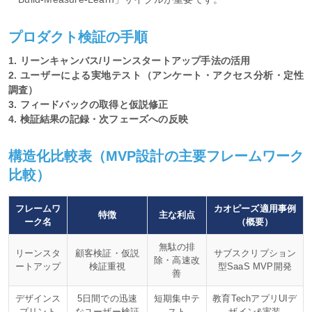
プロダクト検証の手順
1. リーンキャンバス/リーンスタートアップ手法の活用
2. ユーザーによる実地テスト（アンケート・アクセス分析・定性
調査）
3. フィードバックの取得と仮説修正
4. 検証結果の記録・次フェーズへの反映
構造化比較表（MVP設計の主要フレームワーク
比較）
フレームワ
カオピーズ適用事例
特徴
主な利点
ーク名
（概要）
無駄の排
リーンスタ
顧客検証・仮説
サブスクリプション
除・高速改
ートアップ
検証重視
型SaaS MVP開発
善
デザインス
5日間での迅速
短期集中テ
教育TechアプリUIデ
プリント
なユーザー検証
スト
ザイン&実装