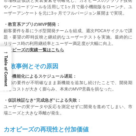
市場検証仮説と実装要素を明確化し、カオピーズのクラウド技術
やノーコードツールを活用して1ヶ月で最小機能版をローンチ。ユ
ーザーアンケートを元に3ヶ月でフルバージョン展開まで実現。
・教育系アプリのMVP開発：
顧客要件を基にラボ型開発チームを組成、週次PDCAサイクルで課
題・要望の即時反映と継続的なユーザーテストを実施。最終的に
リリース時の利用継続率とユーザー満足度が大幅に向上。
カオピーズの実績一覧はこちら
→
Table of Content
失敗事例とその原因
・多機能化によるスケジュール遅延：
最初の要件が不明確なまま新機能を追加し続けたことで、開発期
間とコストが大きく膨らみ、本来のMVP意義を損なった。
・仮説検証なき“完成急ぎ”による失敗：
ユーザーの実データや反応を測定せずに開発を進めてしまい、市
場ニーズと大きな乖離が発生。
カオピーズの再現性と付加価値