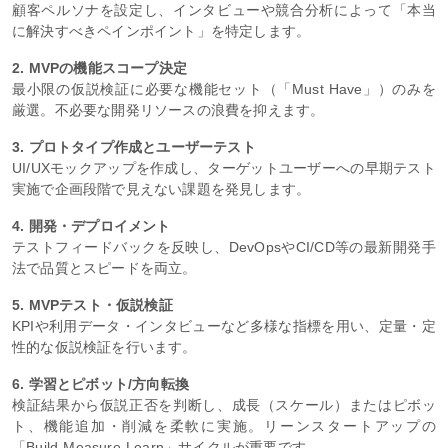
顧客ペルソナを設定し、インタビューや競合分析によって「本当
に解決すべきペインポイント」を特定します。
2. MVPの機能スコープ決定
最小限の仮説検証に必要な機能セット（「Must Have」）のみを
厳選。不必要な開発リソースの浪費を抑えます。
3. プロトタイプ作成とユーザーテスト
UI/UXモックアップを作成し、ターゲットユーザーへの早期テスト
実施で企画段階で見えない課題を発見します。
4. 開発・デプロイメント
テストフィードバックを反映し、DevOpsやCI/CD等の最新開発手
法で品質とスピードを両立。
5. MVPテスト・仮説検証
KPIや利用データ・インタビューなど多様な指標を用い、定量・定
性的な仮説検証を行います。
6. 学習とピボット/方向転換
検証結果から仮説正否を判断し、成長（スケール）またはピボッ
ト、機能追加・削減を柔軟に実施。リーンスタートアップの
「Build-Measure-Learn」サイクルが重要です。