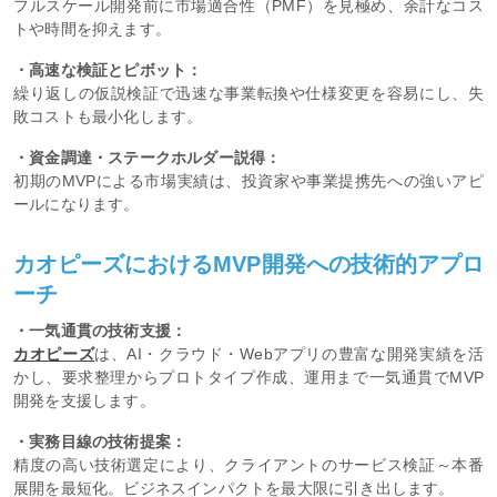
フルスケール開発前に市場適合性（PMF）を見極め、余計なコス
トや時間を抑えます。
・高速な検証とピボット：
繰り返しの仮説検証で迅速な事業転換や仕様変更を容易にし、失
敗コストも最小化します。
・資金調達・ステークホルダー説得：
初期のMVPによる市場実績は、投資家や事業提携先への強いアピ
ールになります。
カオピーズにおけるMVP開発への技術的アプロ
ーチ
・一気通貫の技術支援：
カオピーズ
は、AI・クラウド・Webアプリの豊富な開発実績を活
かし、要求整理からプロトタイプ作成、運用まで一気通貫でMVP
開発を支援します。
・実務目線の技術提案：
精度の高い技術選定により、クライアントのサービス検証～本番
展開を最短化。ビジネスインパクトを最大限に引き出します。