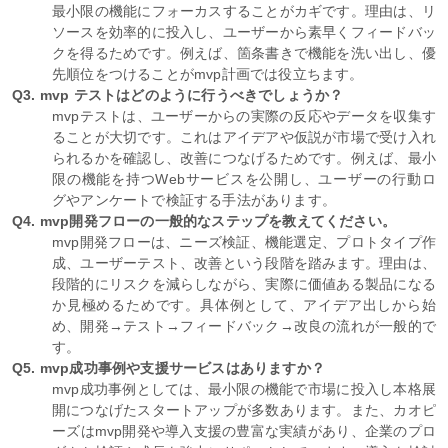
最小限の機能にフォーカスすることがカギです。理由は、リ
ソースを効率的に投入し、ユーザーから素早くフィードバッ
クを得るためです。例えば、箇条書きで機能を洗い出し、優
先順位をつけることがmvp計画では役立ちます。
Q3. mvp テストはどのように行うべきでしょうか？
mvpテストは、ユーザーからの実際の反応やデータを収集す
ることが大切です。これはアイデアや仮説が市場で受け入れ
られるかを確認し、改善につなげるためです。例えば、最小
限の機能を持つWebサービスを公開し、ユーザーの行動ロ
グやアンケートで検証する手法があります。
Q4. mvp開発フローの一般的なステップを教えてください。
mvp開発フローは、ニーズ検証、機能選定、プロトタイプ作
成、ユーザーテスト、改善という段階を踏みます。理由は、
段階的にリスクを減らしながら、実際に価値ある製品になる
か見極めるためです。具体例として、アイデア出しから始
め、開発→テスト→フィードバック→改良の流れが一般的で
す。
Q5. mvp成功事例や支援サービスはありますか？
mvp成功事例としては、最小限の機能で市場に投入し本格展
開につなげたスタートアップが多数あります。また、カオピ
ーズはmvp開発や導入支援の豊富な実績があり、企業のプロ