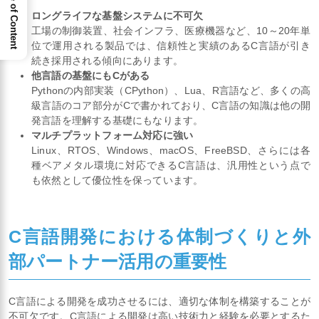
Table of Content
ロングライフな基盤システムに不可欠
工場の制御装置、社会インフラ、医療機器など、10～20年単
位で運用される製品では、信頼性と実績のあるC言語が引き
続き採用される傾向にあります。
他言語の基盤にもCがある
Pythonの内部実装（CPython）、Lua、R言語など、多くの高
級言語のコア部分がCで書かれており、C言語の知識は他の開
発言語を理解する基礎にもなります。
マルチプラットフォーム対応に強い
Linux、RTOS、Windows、macOS、FreeBSD、さらには各
種ベアメタル環境に対応できるC言語は、汎用性という点で
も依然として優位性を保っています。
C言語開発における体制づくりと外
部パートナー活用の重要性
C言語による開発を成功させるには、適切な体制を構築することが
不可欠です。C言語による開発は高い技術力と経験を必要とするた