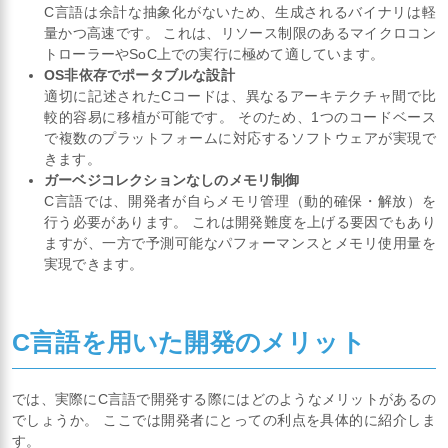
C言語は余計な抽象化がないため、生成されるバイナリは軽
量かつ高速です。 これは、リソース制限のあるマイクロコン
トローラーやSoC上での実行に極めて適しています。
OS非依存でポータブルな設計
適切に記述されたCコードは、異なるアーキテクチャ間で比
較的容易に移植が可能です。 そのため、1つのコードベース
で複数のプラットフォームに対応するソフトウェアが実現で
きます。
ガーベジコレクションなしのメモリ制御
C言語では、開発者が自らメモリ管理（動的確保・解放）を
行う必要があります。 これは開発難度を上げる要因でもあり
ますが、一方で予測可能なパフォーマンスとメモリ使用量を
実現できます。
C言語を用いた開発のメリット
では、実際にC言語で開発する際にはどのようなメリットがあるの
でしょうか。 ここでは開発者にとっての利点を具体的に紹介しま
す。