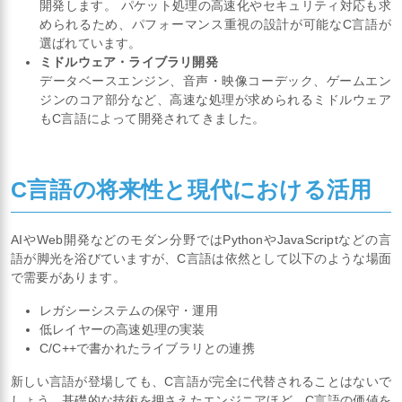
開発します。 パケット処理の高速化やセキュリティ対応も求
められるため、パフォーマンス重視の設計が可能なC言語が
選ばれています。
ミドルウェア・ライブラリ開発
データベースエンジン、音声・映像コーデック、ゲームエン
ジンのコア部分など、高速な処理が求められるミドルウェア
もC言語によって開発されてきました。
C言語の将来性と現代における活用
AIやWeb開発などのモダン分野ではPythonやJavaScriptなどの言
語が脚光を浴びていますが、C言語は依然として以下のような場面
で需要があります。
レガシーシステムの保守・運用
低レイヤーの高速処理の実装
C/C++で書かれたライブラリとの連携
新しい言語が登場しても、C言語が完全に代替されることはないで
しょう。基礎的な技術を押さえたエンジニアほど、C言語の価値を