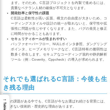
ます。そのため、C言語プロジェクトを内製で進めるには、
貴重なベテラン人材の確保が不可欠となります。
開発効率と保守性の課題
C言語は柔軟性が高い反面、構文の自由度が大きいため、コ
ーディングスタイルや設計の統一が取れないと、保守性や拡
張性に問題が生じやすくなります。また、バグの発見と修正
に時間がかかることもあります。
セキュリティホールが生まれやすい
バッファオーバーフロー、NULLポインタ参照、ダングリング
ポインタ、ヒープメモリリークなど、C言語特有の脆弱性は
数多く存在します。セキュアなコーディング規約や静的解析
ツール（例：Coverity、Cppcheck）の導入が求められます。
それでも選ばれるC言語：今後も生
き残る理由
→
多くの課題がある中でも、C言語が今なお選ばれ続ける背景には、
揺るぎない技術的・歴史的な理由があります。