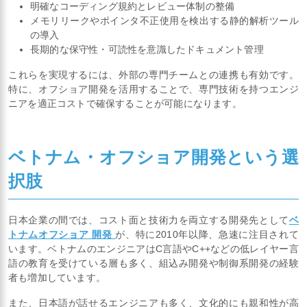
明確なコーディング規約とレビュー体制の整備
メモリリークやポインタ不正使用を検出する静的解析ツール
の導入
長期的な保守性・可読性を意識したドキュメント管理
これらを実現するには、外部の専門チームとの連携も有効です。
特に、オフショア開発を活用することで、専門技術を持つエンジ
ニアを適正コストで確保することが可能になります。
ベトナム・オフショア開発という選
択肢
日本企業の間では、コスト面と技術力を両立する開発先として
ベ
トナムオフショア 開発
が、特に2010年以降、急速に注目されて
います。ベトナムのエンジニアはC言語やC++などの低レイヤー言
語の教育を受けている層も多く、組込み開発や制御系開発の経験
者も増加しています。
また、日本語が話せるエンジニアも多く、文化的にも親和性が高